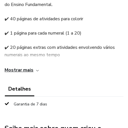
do Ensino Fundamental.
✔️ 40 páginas de atividades para colorir
✔️ 1 página para cada numeral (1 a 20)
✔️ 20 páginas extras com atividades envolvendo vários
numerais ao mesmo tempo
As propostas contemplam:
Mostrar mais
🔹 Traçado e reconhecimento dos números
Detalhes
🔹 Sequência numérica
Garantia de 7 dias
🔹 Conceitos de maior e menor
🔹 Contagem oral