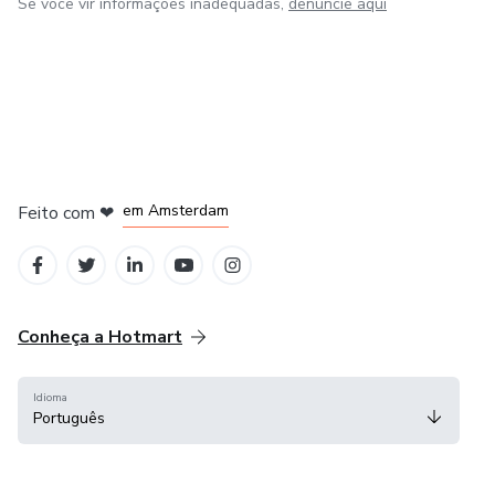
Se você vir informações inadequadas,
denuncie aqui
em Madrid
em Amsterdam
Feito com
❤
em Belo Horizonte
na Cidade do México
em Bogotá
Conheça a Hotmart
Idioma
Português