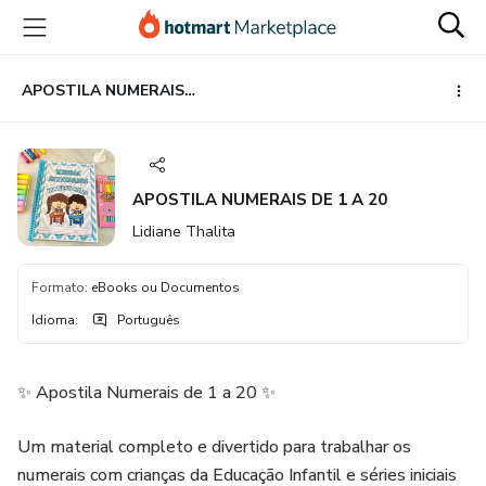
Ir
Ir
Ir
para
para
para
o
o
o
conteúdo
pagamento
rodapé
APOSTILA NUMERAIS DE 1 A 20
principal
APOSTILA NUMERAIS DE 1 A 20
Lidiane Thalita
Formato
:
eBooks ou Documentos
Idioma
:
Português
✨ Apostila Numerais de 1 a 20 ✨
Um material completo e divertido para trabalhar os
numerais com crianças da Educação Infantil e séries iniciais