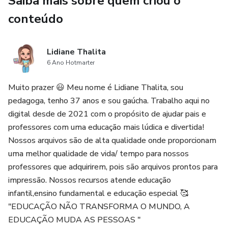
Saiba mais sobre quem criou o
conteúdo
🔹 Representação de quantidades
🔹 Soma
Lidiane Thalita
6 Ano Hotmarter
🔹 Atividades de desenho e pintura
Muito prazer 😃 Meu nome é Lidiane Thalita, sou
💡 Um recurso que desenvolve diversas habilidades
pedagoga, tenho 37 anos e sou gaúcha. Trabalho aqui no
importantes de forma lúdica e atrativa.
digital desde de 2021 com o propósito de ajudar pais e
professores com uma educação mais lúdica e divertida!
💰 Valor: R$8,00
Nossos arquivos são de alta qualidade onde proporcionam
uma melhor qualidade de vida/ tempo para nossos
professores que adquirirem, pois são arquivos prontos para
impressão. Nossos recursos atende educação
infantil,ensino fundamental e educação especial 🥰
"EDUCAÇÃO NÃO TRANSFORMA O MUNDO, A
EDUCAÇÃO MUDA AS PESSOAS "