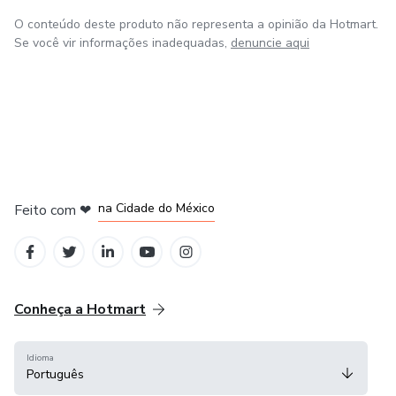
O conteúdo deste produto não representa a opinião da Hotmart.
Se você vir informações inadequadas,
denuncie aqui
em Bogotá
em Amsterdam
em Madrid
na Cidade do México
Feito com
❤
em Belo Horizonte
Conheça a Hotmart
Idioma
Português