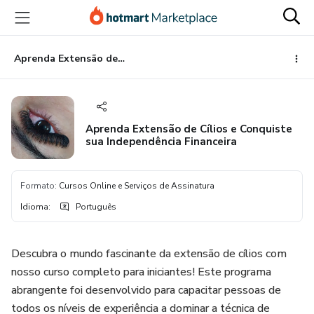
Ir
Ir
Ir
para
para
para
o
o
o
conteúdo
pagamento
rodapé
Aprenda Extensão de Cílios e Conquiste sua Independência Financeira
principal
Aprenda Extensão de Cílios e Conquiste
sua Independência Financeira
Formato
:
Cursos Online e Serviços de Assinatura
Idioma
:
Português
Descubra o mundo fascinante da extensão de cílios com
nosso curso completo para iniciantes! Este programa
abrangente foi desenvolvido para capacitar pessoas de
todos os níveis de experiência a dominar a técnica de