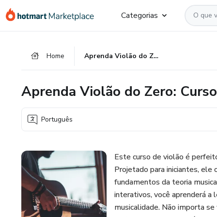
Ir
Ir
Ir
Categorias
para
para
para
o
o
o
conteúdo
pagamento
rodapé
Home
Aprenda Violão do Zero: Curso Completo para Iniciantes
principal
Aprenda Violão do Zero: Curso
Português
Este curso de violão é perfei
Projetado para iniciantes, ele
fundamentos da teoria musical
interativos, você aprenderá a l
musicalidade. Não importa se 