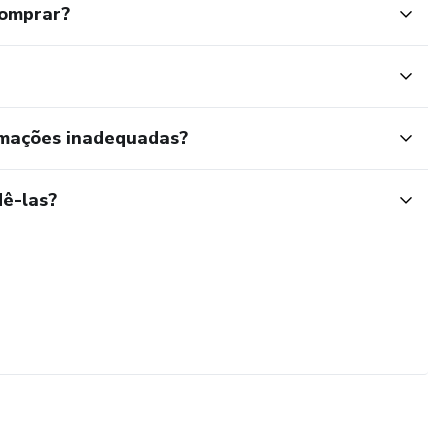
comprar?
rmações inadequadas?
ê-las?