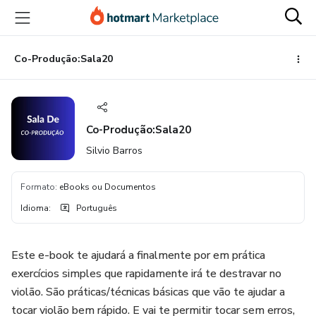
Ir
Ir
Ir
para
para
para
o
o
o
conteúdo
pagamento
rodapé
Co-Produção:Sala20
principal
Co-Produção:Sala20
Silvio Barros
Formato
:
eBooks ou Documentos
Idioma
:
Português
Este e-book te ajudará a finalmente por em prática
exercícios simples que rapidamente irá te destravar no
violão. São práticas/técnicas básicas que vão te ajudar a
tocar violão bem rápido. E vai te permitir tocar sem erros,