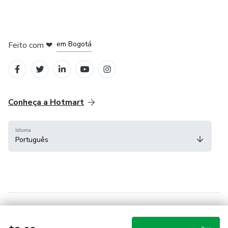
em Amsterdam
em Madrid
em Bogotá
Feito com
❤
em Belo Horizonte
na Cidade do México
Conheça a Hotmart
Idioma
Português
Central de ajuda
Termos
Privacidade
Cookies