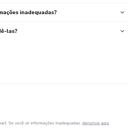
rmações inadequadas?
ê-las?
art. Se você vir informações inadequadas,
denuncie aqui