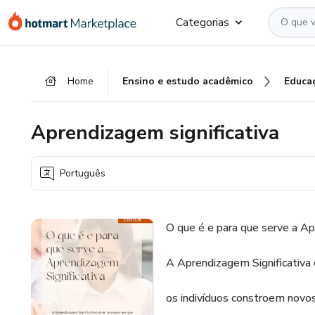
Ir
Ir
Ir
Categorias
para
para
para
o
o
o
conteúdo
pagamento
rodapé
Home
Ensino e estudo acadêmico
Educa
principal
Aprendizagem significativa
Português
O que é e para que serve a Ap
A Aprendizagem Significativa
os indivíduos constroem novo