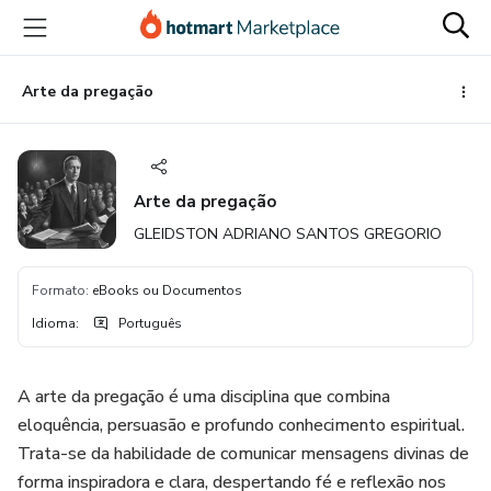
Ir
Ir
Ir
para
para
para
o
o
o
conteúdo
pagamento
rodapé
Arte da pregação
principal
Arte da pregação
GLEIDSTON ADRIANO SANTOS GREGORIO
Formato
:
eBooks ou Documentos
Idioma
:
Português
A arte da pregação é uma disciplina que combina
eloquência, persuasão e profundo conhecimento espiritual.
Trata-se da habilidade de comunicar mensagens divinas de
forma inspiradora e clara, despertando fé e reflexão nos