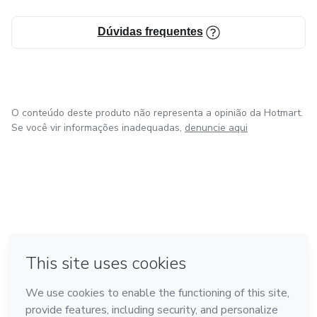
Dúvidas frequentes
O conteúdo deste produto não representa a opinião da Hotmart.
Se você vir informações inadequadas,
denuncie aqui
em Amsterdam
em Madrid
em Bogotá
Feito com
❤
em Belo Horizonte
na Cidade do México