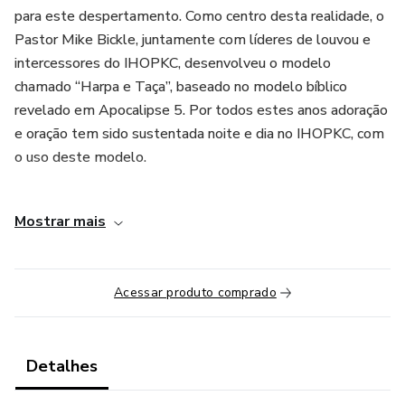
para este despertamento. Como centro desta realidade, o
Pastor Mike Bickle, juntamente com líderes de louvou e
intercessores do IHOPKC, desenvolveu o modelo
chamado “Harpa e Taça”, baseado no modelo bíblico
revelado em Apocalipse 5. Por todos estes anos adoração
e oração tem sido sustentada noite e dia no IHOPKC, com
o uso deste modelo.
Neste módulo, você será introduzido ao modelo Harpa e
Mostrar mais
Taça de duas formas:
1. Os princípios bíblicos (teológicos) do modelo Harpa e
Acessar produto comprado
taça
2. Aula prática: exposição do modelo sendo praticado por
equipe do IHOPKC.
Detalhes