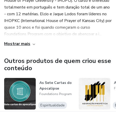
House of Prayer University - IHOPU). O curso é oferecido
totalmente em português e tem duração total de um ano
- com 12 matérias. Elcio e Jaque Lodos foram líderes no
IHOPKC (International House of Prayer of Kansas City) por
quase 10 anos e foi quando começaram o curso
Foundations Program com o objetivo de abençoar a i...
Mostrar mais
Outros produtos de quem criou esse
conteúdo
As Sete Cartas do
A
Apocalipse
F
Foundations Program
Espiritualidade