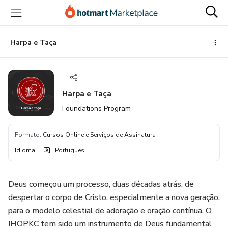
Ir
Ir
Ir
para
para
para
o
o
o
conteúdo
pagamento
rodapé
Harpa e Taça
principal
Harpa e Taça
Foundations Program
Formato
:
Cursos Online e Serviços de Assinatura
Idioma
:
Português
Deus começou um processo, duas décadas atrás, de
despertar o corpo de Cristo, especialmente a nova geração,
para o modelo celestial de adoração e oração contínua. O
IHOPKC tem sido um instrumento de Deus fundamental