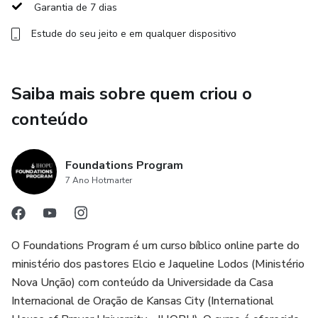
Nosso alvo é para que você seja habalizado tanto para
Garantia de 7 dias
entender o modelo como para coloca-lo em prática em
Estude do seu jeito e em qualquer dispositivo
seu contexto.
Saiba mais sobre quem criou o
conteúdo
Foundations Program
7 Ano Hotmarter
O Foundations Program é um curso bíblico online parte do
ministério dos pastores Elcio e Jaqueline Lodos (Ministério
Nova Unção) com conteúdo da Universidade da Casa
Internacional de Oração de Kansas City (International