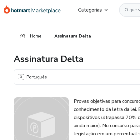
Ir
Ir
Ir
Categorias
para
para
para
o
o
o
conteúdo
pagamento
rodapé
Home
Assinatura Delta
principal
Assinatura Delta
Português
Provas objetivas para concurs
conhecimento da letra da lei.
dispositivos ultrapassa 70% 
ainda maior). No concurso par
legislação em um percentual 