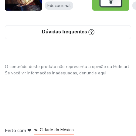
suporte necessário durante a sua jornada de estudos.
Educacional
Conte com a Genial Educação e bons estudos!
Intoxicação por medicamentos
Interação medicamentosa
Dúvidas frequentes
A dispensação de Medicamentos
Apresentação do receituário
O conteúdo deste produto não representa a opinião da Hotmart.
Se você vir informações inadequadas,
denuncie aqui
Apresentação do balconista
Atendimento diferenciado
Em casos de dúvida
Dispensação de medicamentos tarjados
em Bogotá
em Amsterdam
em Madrid
na Cidade do México
Feito com
❤
Valores e conduta