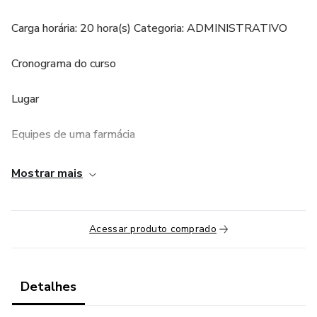
Carga horária: 20 hora(s) Categoria: ADMINISTRATIVO
Cronograma do curso
Lugar
Equipes de uma farmácia
Preparação de um balconista de farmácia
Mostrar mais
Primeiro contato com o cliente
Acessar produto comprado
Fornece informações sobre os produtos
Organização, controle, exposição e venda
Detalhes
Definição de termos