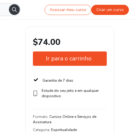
Acessar meu curso
Criar um curso
$74.00
Ir para o carrinho
Garantia de 7 dias
Estude do seu jeito e em qualquer
dispositivo
Formato
:
Cursos Online e Serviços de
Assinatura
Categoria
:
Espiritualidade