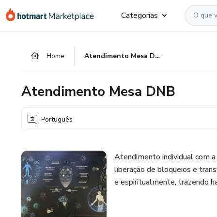
Ir
Ir
Ir
Categorias
para
para
para
o
o
o
conteúdo
pagamento
rodapé
Home
Atendimento Mesa DNB
principal
Atendimento Mesa DNB
Português
Atendimento individual com a
liberação de bloqueios e tran
e espiritualmente, trazendo h