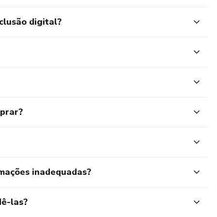
clusão digital?
mprar?
rmações inadequadas?
ê-las?