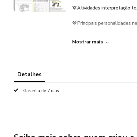
🤎Atividades interpretação te
🤎Principais personalidades n
🤎Caça-Palavras com gabarit
Mostrar mais
🤎Plaquinhas pra escreverem 
🖨️ Arquivo em PDF pronto pa
Detalhes
💰 Apenas R$ 5,00
Garantia de 7 dias