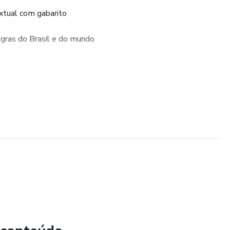
xtual com gabarito
egras do Brasil e do mundo
o
palavras/frases
ra a impressão