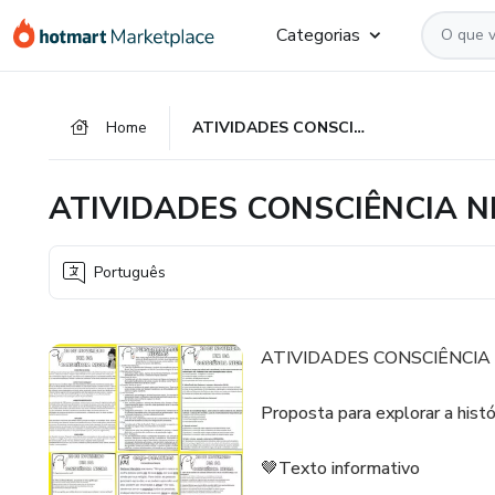
Ir
Ir
Ir
Categorias
para
para
para
o
o
o
conteúdo
pagamento
rodapé
Home
ATIVIDADES CONSCIÊNCIA NEGRA
principal
ATIVIDADES CONSCIÊNCIA 
Português
ATIVIDADES CONSCIÊNCIA
Proposta para explorar a histó
🤎Texto informativo