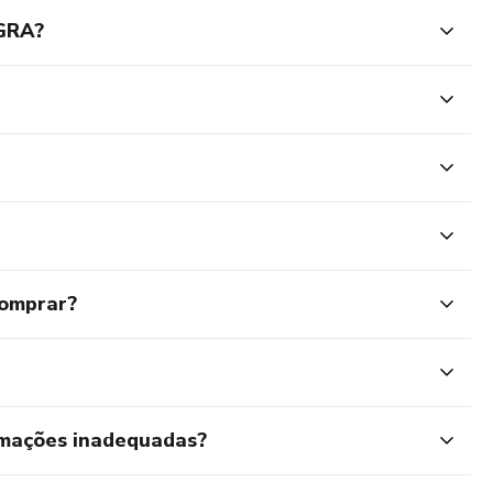
GRA?
comprar?
rmações inadequadas?