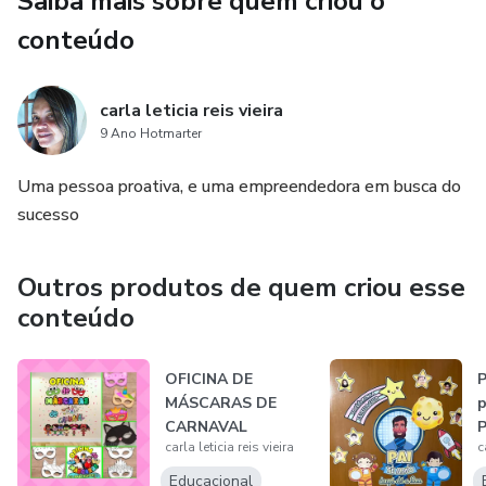
Saiba mais sobre quem criou o
conteúdo
carla leticia reis vieira
9 Ano Hotmarter
Uma pessoa proativa, e uma empreendedora em busca do
sucesso
Outros produtos de quem criou esse
conteúdo
OFICINA DE
P
MÁSCARAS DE
CARNAVAL
P
carla leticia reis vieira
c
e
Educacional