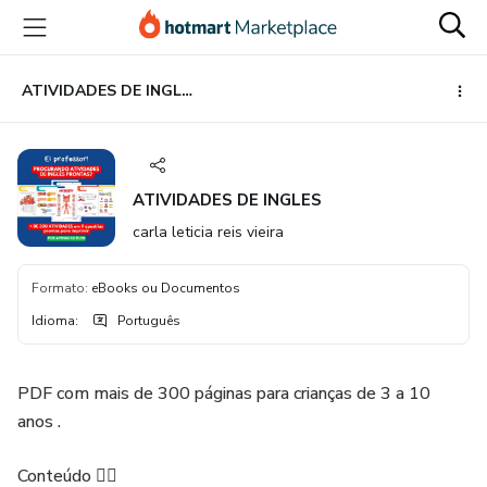
Ir
Ir
Ir
para
para
para
o
o
o
conteúdo
pagamento
rodapé
ATIVIDADES DE INGLES
principal
ATIVIDADES DE INGLES
carla leticia reis vieira
Formato
:
eBooks ou Documentos
Idioma
:
Português
PDF com mais de 300 páginas para crianças de 3 a 10
anos .
Conteúdo 👇🏽