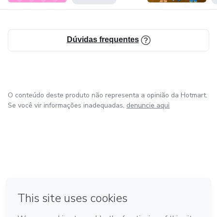
Dúvidas frequentes
O conteúdo deste produto não representa a opinião da Hotmart.
Se você vir informações inadequadas,
denuncie aqui
em Bogotá
em Amsterdam
em Madrid
na Cidade do México
Feito com
❤
em Belo Horizonte