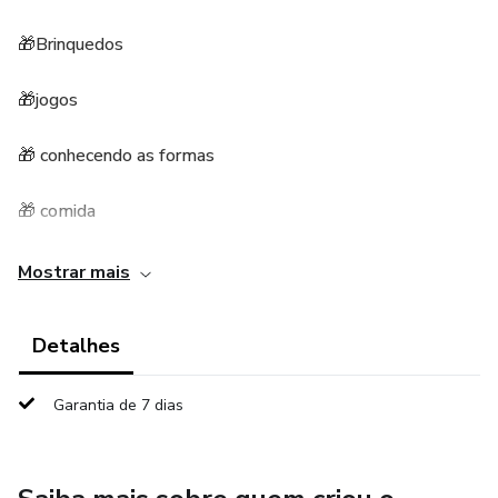
🎁Brinquedos
🎁jogos
🎁 conhecendo as formas
🎁 comida
🎁 cores em inglês
Mostrar mais
🎁 aprenda o alfabeto
Detalhes
🎁 corpo humano
Garantia de 7 dias
🛒 19,90