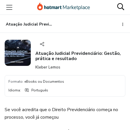
Ir
Ir
Ir
para
para
para
o
o
o
conteúdo
pagamento
rodapé
Atuação Judicial Previdenciário: Gestão, prática e resultado
principal
Atuação Judicial Previdenciário: Gestão,
prática e resultado
Kleber Lemos
Formato
:
eBooks ou Documentos
Idioma
:
Português
Se você acredita que o Direito Previdenciário começa no
processo, você já começou