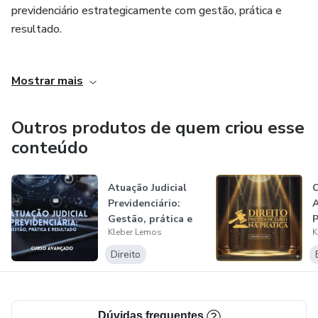
previdenciário estrategicamente com gestão, prática e
resultado.
Descubra como atuar de forma estratégica no
Mostrar mais
previdenciário, conquistar clientes todos os meses e
construir uma advocacia sólida e lucrativa.
Outros produtos de quem criou esse
conteúdo
Atuação Judicial
C
Previdenciário:
A
Gestão, prática e
P
Kleber Lemos
K
resultado
K
Direito
Dúvidas frequentes