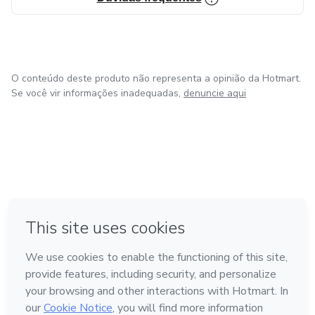
O conteúdo deste produto não representa a opinião da Hotmart.
Se você vir informações inadequadas,
denuncie aqui
em Bogotá
em Amsterdam
em Madrid
na Cidade do México
Feito com
❤
em Belo Horizonte
Conheça a Hotmart