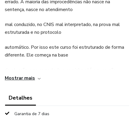
errado. A maioria das improcedências não nasce na
sentença, nasce no atendimento
mal conduzido, no CNIS mal interpretado, na prova mal
estruturada e no protocolo
automático. Por isso este curso foi estruturado de forma
diferente. Ele começa na base
da atuação e percorre todo o caminho até a execução,
sempre com análise de casos
Mostrar mais
reais, para que cada etapa seja compreendida na prática e
Detalhes
não apenas na teoria. Aqui
Garantia de 7 dias
você não aprende apenas o que fazer no processo.
Aprende como estruturar o caso