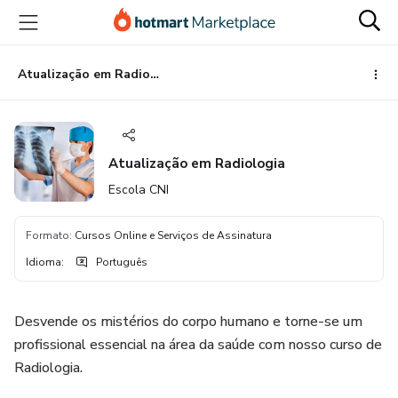
Ir
Ir
Ir
para
para
para
o
o
o
conteúdo
pagamento
rodapé
Atualização em Radiologia
principal
Atualização em Radiologia
Escola CNI
Formato
:
Cursos Online e Serviços de Assinatura
Idioma
:
Português
Desvende os mistérios do corpo humano e torne-se um
profissional essencial na área da saúde com nosso curso de
Radiologia.