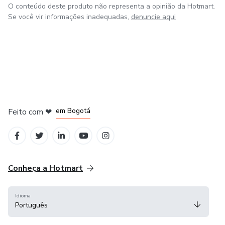
O conteúdo deste produto não representa a opinião da Hotmart.
o avanço da educação no Brasil.
Se você vir informações inadequadas,
denuncie aqui
em Amsterdam
em Madrid
em Bogotá
Feito com
❤
em Belo Horizonte
na Cidade do México
Conheça a Hotmart
Idioma
Português