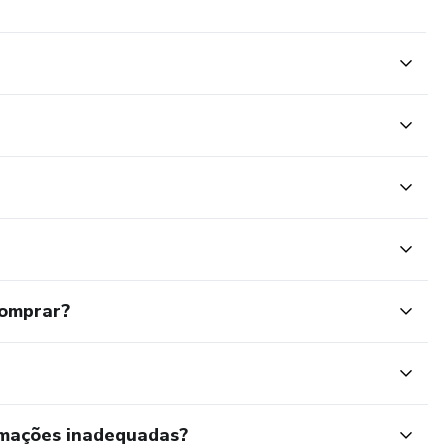
comprar?
rmações inadequadas?