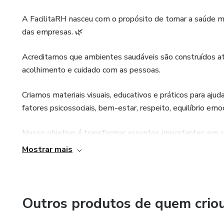
A FacilitaRH nasceu com o propósito de tornar a saúde me
das empresas. 🌿
Acreditamos que ambientes saudáveis são construídos at
acolhimento e cuidado com as pessoas.
Criamos materiais visuais, educativos e práticos para aj
fatores psicossociais, bem-estar, respeito, equilíbrio em
Nosso objetivo é transformar assuntos importantes em co
moderna, visual leve e mensagens que realmente conec
Mostrar mais
Mais do que cumprir normas, queremos incentivar ambien
valorizadas.
Outros produtos de quem crio
🧠 Saúde mental também é prevenção.