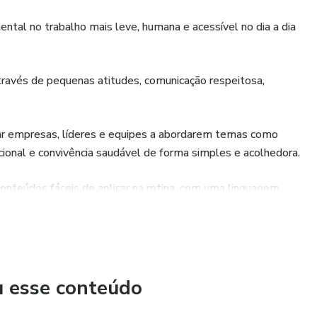
ntal no trabalho mais leve, humana e acessível no dia a dia
ravés de pequenas atitudes, comunicação respeitosa,
udar empresas, líderes e equipes a abordarem temas como
ocional e convivência saudável de forma simples e acolhedora.
nteúdos fáceis de aplicar na rotina, com uma linguagem
tam com as pessoas.
tes onde as pessoas se sintam respeitadas, ouvidas e
u esse conteúdo