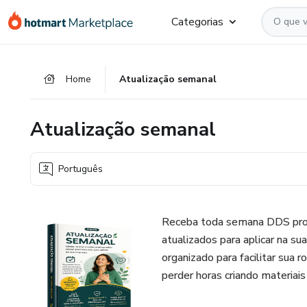
Ir
Ir
Ir
Categorias
para
para
para
o
o
o
conteúdo
pagamento
rodapé
Home
Atualização semanal
principal
Atualização semanal
Português
Receba toda semana DDS pront
atualizados para aplicar na su
organizado para facilitar sua 
perder horas criando materiais