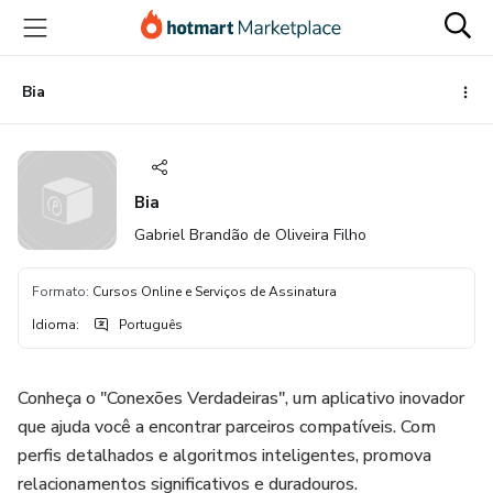
Ir
Ir
Ir
para
para
para
o
o
o
conteúdo
pagamento
rodapé
Bia
principal
Bia
Gabriel Brandão de Oliveira Filho
Formato
:
Cursos Online e Serviços de Assinatura
Idioma
:
Português
Conheça o "Conexões Verdadeiras", um aplicativo inovador
que ajuda você a encontrar parceiros compatíveis. Com
perfis detalhados e algoritmos inteligentes, promova
relacionamentos significativos e duradouros.