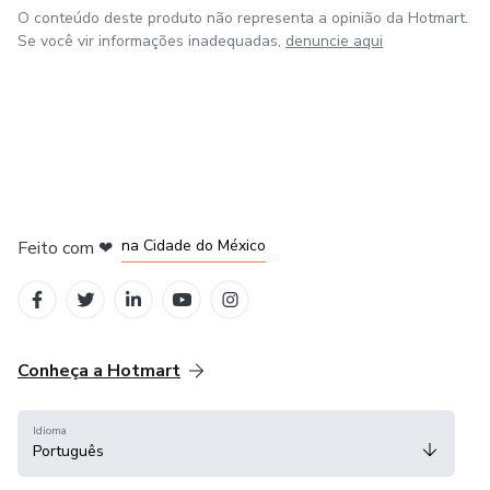
O conteúdo deste produto não representa a opinião da Hotmart.
Se você vir informações inadequadas,
denuncie aqui
em Bogotá
em Amsterdam
em Madrid
na Cidade do México
Feito com
❤
em Belo Horizonte
Conheça a Hotmart
Idioma
Português