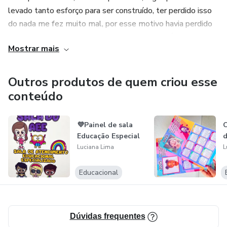
levado tanto esforço para ser construído, ter perdido isso
do nada me fez muito mal, por esse motivo havia perdido
as esperanças em trabalhar pela internet, porém percebi
Mostrar mais
que isso é a minha paixão.
Atualmente estou trabalhando com educação infantil,
Outros produtos de quem criou esse
porém quero voltar a sonhar e ter a vida que projetei para
conteúdo
mim, tenho fé em Deus que irei conseguir!
💜Painel de sala
C
Educação Especial
d
Luciana Lima
L
Educacional
Dúvidas frequentes