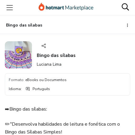
Ir
Ir
Ir
para
para
para
o
o
o
conteúdo
pagamento
rodapé
Bingo das sílabas
principal
Bingo das sílabas
Luciana Lima
Formato
:
eBooks ou Documentos
Idioma
:
Português
➡️Bingo das sílabas:
✏️"Desenvolva habilidades de leitura e fonética com o
Bingo das Sílabas Simples!