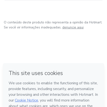
O conteúdo deste produto não representa a opinião da Hotmart.
Se você vir informações inadequadas,
denuncie aqui
em Bogotá
em Amsterdam
em Madrid
na Cidade do México
Feito com
❤
em Belo Horizonte
Conheça a Hotmart