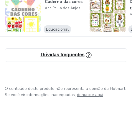
Caderno das cores
D
t
Ana Paula dos Anjos
A
Educacional
Dúvidas frequentes
O conteúdo deste produto não representa a opinião da Hotmart.
Se você vir informações inadequadas,
denuncie aqui