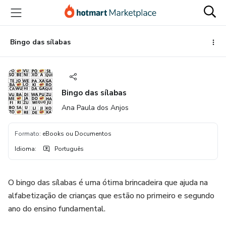
Ir
Ir
Ir
para
para
para
o
o
o
conteúdo
pagamento
rodapé
Bingo das sílabas
principal
Bingo das sílabas
Ana Paula dos Anjos
Formato
:
eBooks ou Documentos
Idioma
:
Português
O bingo das sílabas é uma ótima brincadeira que ajuda na
alfabetização de crianças que estão no primeiro e segundo
ano do ensino fundamental.