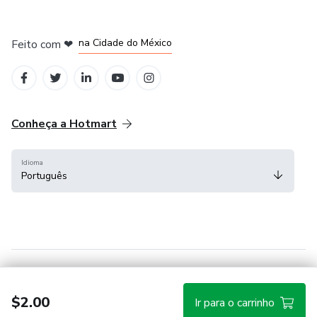
em Bogotá
em Amsterdam
em Madrid
na Cidade do México
Feito com
❤
em Belo Horizonte
Conheça a Hotmart
Idioma
Português
Central de ajuda
Termos
Privacidade
Cookies
$2.00
Ir para o carrinho