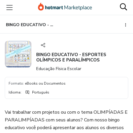
Ir
Ir
Ir
para
para
para
o
o
o
conteúdo
pagamento
rodapé
BINGO EDUCATIVO - ESPORTES OLÍMPICOS E PARALÍMPICOS
principal
BINGO EDUCATIVO - ESPORTES
OLÍMPICOS E PARALÍMPICOS
Educação Física Escolar
Formato
:
eBooks ou Documentos
Idioma
:
Português
Vai trabalhar com projetos ou com o tema OLIMPÍADAS E
PARALIMPÍADAS com seus alunos? Com nosso bingo
educativo você poderá apresentar aos alunos os diversos