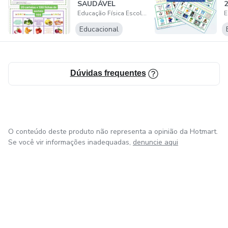
SAUDÁVEL
2
Educação Física Escolar
Educacional
Dúvidas frequentes
O conteúdo deste produto não representa a opinião da Hotmart.
Se você vir informações inadequadas,
denuncie aqui
em Bogotá
em Amsterdam
em Madrid