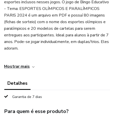
esportes inclusos nesses jogos. O jogo de Bingo Educativo
- Tema: ESPORTES OLÍMPICOS E PARALÍMPICOS
PARIS 2024 é um arquivo em PDF e possuí 80 imagens
(fichas de sorteio) com o nome dos esportes olímpicos e
paralímpicos e 20 modelos de cartelas para serem
entregues aos participantes. Ideal para alunos à partir de 7
anos. Pode-se jogar individualmente, em duplas/trios. Eles
adoram.
Excelente opção para as aulas de Educação Física em dias
Mostrar mais
de Chuva e à aprendizagem da criança referente ao tema
abordado.
Detalhes
Garantia de 7 dias
Para quem é esse produto?