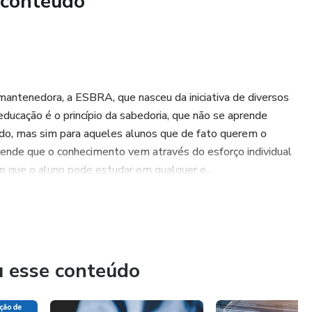
 conteúdo
 participação ativa dos alunos e o desenvolvimento de uma
para educadores e estudantes da área, este e-book é uma
ver a educação ambiental e formar indivíduos
 planeta e com práticas sustentáveis.
 mantenedora, a ESBRA, que nasceu da iniciativa de diversos
ducação é o princípio da sabedoria, que não se aprende
do, mas sim para aqueles alunos que de fato querem o
ende que o conhecimento vem através do esforço individual
m que o aluno pode estudar em qualquer e...
u esse conteúdo