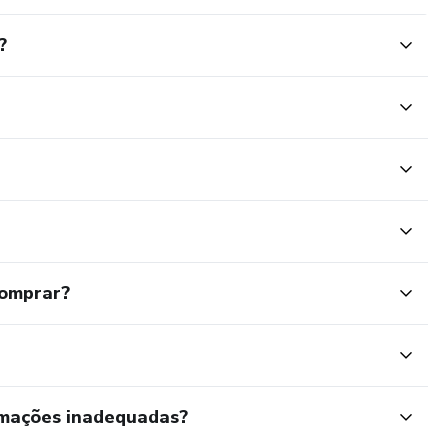
?
comprar?
rmações inadequadas?