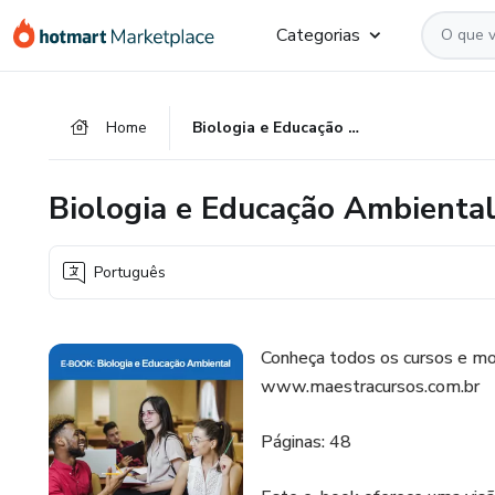
Ir
Ir
Ir
Categorias
para
para
para
o
o
o
conteúdo
pagamento
rodapé
Home
Biologia e Educação Ambiental
principal
Biologia e Educação Ambienta
Português
Conheça todos os cursos e mo
www.maestracursos.com.br
Páginas: 48