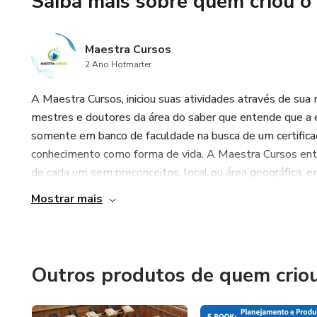
Saiba mais sobre quem criou o
pedagógicos que incentivam a
consciência ecológica. Ideal 
Maestra Cursos
ferramenta valiosa para promo
2 Ano Hotmarter
comprometidos com a saúde do
A Maestra Cursos, iniciou suas atividades através de sua
mestres e doutores da área do saber que entende que a e
somente em banco de faculdade na busca de um certifica
conhecimento como forma de vida. A Maestra Cursos ent
de cada um sem preconceitos, local ou área geográfica, e
Mostrar mais
Outros produtos de quem crio