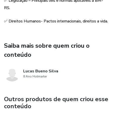
✅ Legislação – Principais leis e normas aplicáveis à BM-
RS.
Com este estudo, você terá acesso a materiais completos
e organizados para otimizar sua preparação e aumentar
✅ Direitos Humanos- Pactos internacionais, direitos a vida.
suas chances de aprovação.
🔹 Prepare-se com confiança e conquiste sua vaga na BM-
RS! 🔹
Saiba mais sobre quem criou o
conteúdo
Lucas Bueno Silva
8 Ano Hotmarter
Outros produtos de quem criou esse
conteúdo