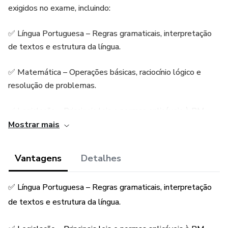
exigidos no exame, incluindo:
✅ Língua Portuguesa – Regras gramaticais, interpretação
de textos e estrutura da língua.
✅ Matemática – Operações básicas, raciocínio lógico e
resolução de problemas.
✅ Legislação – Principais leis e normas aplicáveis à BM-
RS.
Mostrar mais
✅ Informática – Conceitos essenciais sobre tecnologia da
Vantagens
Detalhes
informação e uso de sistemas.
✅ Língua Portuguesa – Regras gramaticais, interpretação
✅ Direitos humanos - Direito a vida, pactos
interamericanos.
de textos e estrutura da língua.
✅ 5 simulados com base na prova de 2021/2022