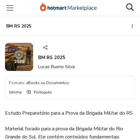
Ir
Ir
Ir
para
para
para
o
o
o
conteúdo
pagamento
rodapé
BM RS 2025
principal
BM RS 2025
Lucas Bueno Silva
Formato
:
eBooks ou Documentos
Idioma
:
Português
Estudo Preparatório para a Prova da Brigada Militar do RS
Material focado para a prova da Brigada Militar do Rio
Grande do Sul. Ele contém conteúdos fundamentais