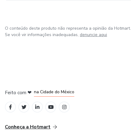
O conteúdo deste produto não representa a opinião da Hotmart.
Se você vir informações inadequadas,
denuncie aqui
em Bogotá
em Amsterdam
em Madrid
na Cidade do México
Feito com
❤
em Belo Horizonte
Conheça a Hotmart