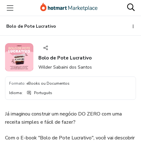
Ir
Ir
Ir
para
para
para
o
o
o
conteúdo
pagamento
rodapé
Bolo de Pote Lucrativo
principal
Bolo de Pote Lucrativo
Wilder Sabaini dos Santos
Formato
:
eBooks ou Documentos
Idioma
:
Português
Já imaginou construir um negócio DO ZERO com uma
receita simples e fácil de fazer?
Com o E-book "Bolo de Pote Lucrativo", você vai descobrir