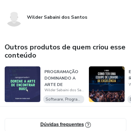
Wilder Sabaini dos Santos
Outros produtos de quem criou esse
conteúdo
PROGRAMAÇÃO
E
DOMINANDO A
R
ARTE DE
Wilder Sabaini dos Santos
ENCONTRAR BUGS
Software, Programas para baixar
Dúvidas frequentes