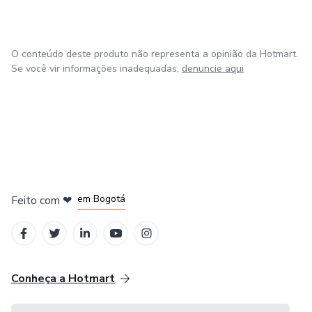
O conteúdo deste produto não representa a opinião da Hotmart.
Se você vir informações inadequadas,
denuncie aqui
em Amsterdam
em Madrid
em Bogotá
Feito com
❤
em Belo Horizonte
na Cidade do México
Conheça a Hotmart