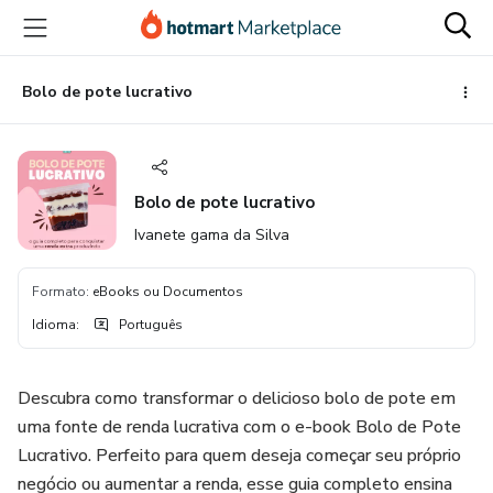
Ir
Ir
Ir
para
para
para
o
o
o
conteúdo
pagamento
rodapé
Bolo de pote lucrativo
principal
Bolo de pote lucrativo
Ivanete gama da Silva
Formato
:
eBooks ou Documentos
Idioma
:
Português
Descubra como transformar o delicioso bolo de pote em
uma fonte de renda lucrativa com o e-book Bolo de Pote
Lucrativo. Perfeito para quem deseja começar seu próprio
negócio ou aumentar a renda, esse guia completo ensina