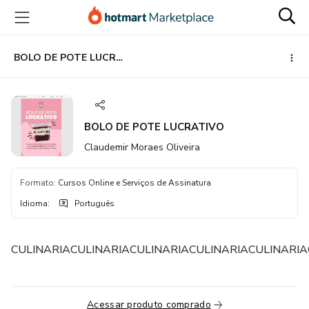
Ir
Ir
Ir
para
para
para
o
o
o
conteúdo
pagamento
rodapé
BOLO DE POTE LUCRATIVO
principal
BOLO DE POTE LUCRATIVO
Claudemir Moraes Oliveira
Formato
:
Cursos Online e Serviços de Assinatura
Idioma
:
Português
CULINARIACULINARIACULINARIACULINARIACULINARIA
Acessar produto comprado