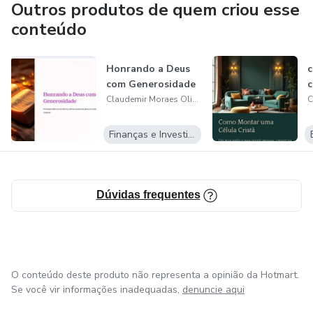
Outros produtos de quem criou esse
conteúdo
Honrando a Deus
com Generosidade
c
Claudemir Moraes Oliveira
Finanças e Investimentos
Dúvidas frequentes
O conteúdo deste produto não representa a opinião da Hotmart.
Se você vir informações inadequadas,
denuncie aqui