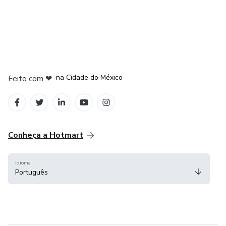
em Bogotá
em Amsterdam
em Madrid
na Cidade do México
Feito com
❤
em Belo Horizonte
Conheça a Hotmart
Idioma
Português