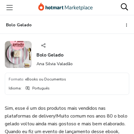
Ir
Ir
Ir
para
para
para
o
o
o
conteúdo
pagamento
rodapé
Bolo Gelado
principal
Bolo Gelado
Ana Silvia Valadão
Formato
:
eBooks ou Documentos
Idioma
:
Português
Sim, esse é um dos produtos mais vendidos nas
plataformas de delivery!Muito comum nos anos 80 o bolo
gelado voltou ainda mais gostoso e mais bem elaborado.
Quando eu fiz um evento de lançamento desse ebook,