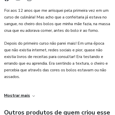
Foi aos 12 anos que me arrisquei pela primeira vez em um
curso de culinária! Mas acho que a confeitaria já estava no
sangue, no cheiro dos bolos que minha mãe fazia, na massa
crua que eu adorava comer, antes do bolo ir ao forno.
Depois do primeiro curso não parei mais! Em uma época
que não existia internet, redes sociais e pior, quase não
existia livros de receitas para consultar! Era testando e
errando que eu aprendia. Era sentindo a textura, o cheiro e
percebia que através das cores os bolos estavam ou não
assados.
Me formei em administração de empresas, fiz alguns
Mostrar mais
cursos livres de confeitaria, venci o 15º episódio da
Segunda Temporada do "Que Seja Doce" na GNT, Venci o
concurso de Melhor Cupcake na Revista Padaria 2000, e fui
Outros produtos de quem criou esse