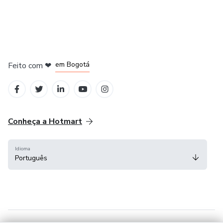
em Amsterdam
em Madrid
em Bogotá
Feito com
❤
em Belo Horizonte
na Cidade do México
Conheça a Hotmart
Idioma
Português