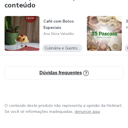
finalista de dois Gran Chefs Patissier!
conteúdo
Há 10 anos ministro aulas, e em 2019 inaugurei a minha
Café com Bolos
3
"Escola de Confeitaria Ana Silvia Valadão". Meu objetivo?
Especiais
A
Ensinar a profissão de confeitaria com um brilho no olhar de
Ana Silvia Valadão
quem ama o que faz e quer ver muitas pessoas com esse
mesmo brilho!
Culinária e Gastronomia
Dúvidas frequentes
O conteúdo deste produto não representa a opinião da Hotmart.
Se você vir informações inadequadas,
denuncie aqui