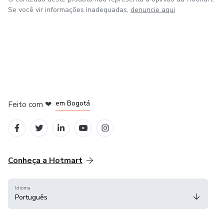
Se você vir informações inadequadas,
denuncie aqui
em Amsterdam
em Madrid
em Bogotá
Feito com
❤
em Belo Horizonte
na Cidade do México
Conheça a Hotmart
Idioma
Português