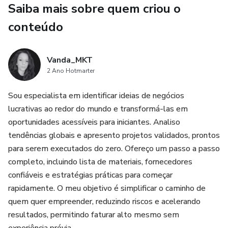
Saiba mais sobre quem criou o
posicionamento para transformar um simples doce em um
produto altamente lucrativo. Você
conteúdo
vai entender quanto cobrar, como calcular seus custos e
como apresentar o produto de forma
Vanda_MKT
2 Ano Hotmarter
profissional para atrair clientes.
Sou especialista em identificar ideias de negócios
lucrativas ao redor do mundo e transformá-las em
Também aprenderá formas eficientes de divulgação,
oportunidades acessíveis para iniciantes. Analiso
usando redes sociais e estratégias que
tendências globais e apresento projetos validados, prontos
ajudam a gerar pedidos constantes, mesmo começando do
para serem executados do zero. Ofereço um passo a passo
zero.
completo, incluindo lista de materiais, fornecedores
confiáveis e estratégias práticas para começar
Com organização, dedicação e aplicação das técnicas
rapidamente. O meu objetivo é simplificar o caminho de
ensinadas, é totalmente possível
quem quer empreender, reduzindo riscos e acelerando
resultados, permitindo faturar alto mesmo sem
transformar esse produto em um negócio caseiro capaz de