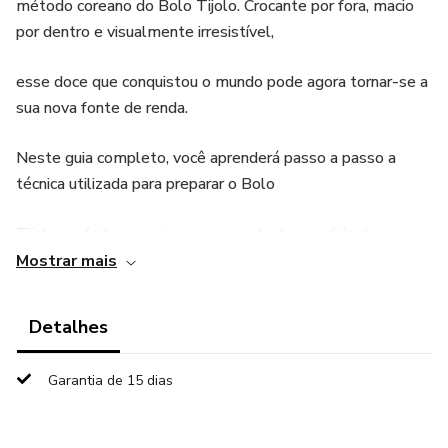
método coreano do Bolo Tijolo. Crocante por fora, macio
por dentro e visualmente irresistível,
esse doce que conquistou o mundo pode agora tornar-se a
sua nova fonte de renda.
Neste guia completo, você aprenderá passo a passo a
técnica utilizada para preparar o Bolo
Tijolo perfeito, mesmo que nunca tenha vendido doces
antes. O método foi organizado de
Mostrar mais
forma simples e prática para que qualquer pessoa consiga
Detalhes
reproduzir o resultado em casa.
Garantia de 15 dias
Além da receita, você terá acesso a estratégias de venda,
precificação inteligente e