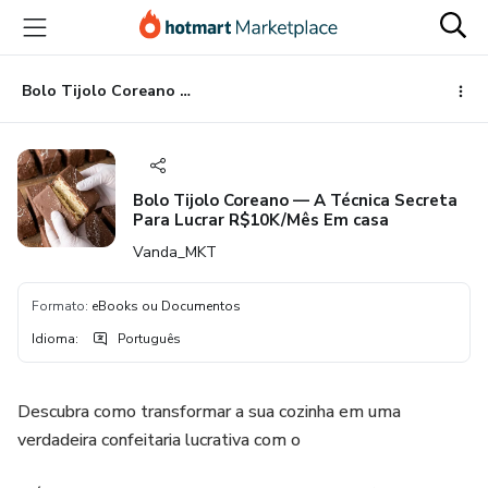
Ir
Ir
Ir
para
para
para
o
o
o
conteúdo
pagamento
rodapé
Bolo Tijolo Coreano — A Técnica Secreta Para Lucrar R$10K/Mês Em casa
principal
Bolo Tijolo Coreano — A Técnica Secreta
Para Lucrar R$10K/Mês Em casa
Vanda_MKT
Formato
:
eBooks ou Documentos
Idioma
:
Português
Descubra como transformar a sua cozinha em uma
verdadeira confeitaria lucrativa com o