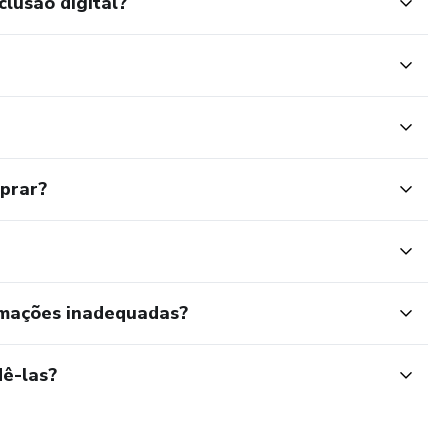
clusão digital?
mprar?
rmações inadequadas?
ê-las?