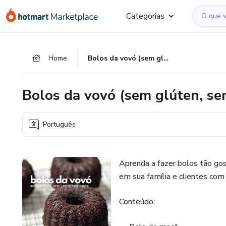
Ir
Ir
Ir
Categorias
para
para
para
o
o
o
conteúdo
pagamento
rodapé
Home
Bolos da vovó (sem glúten, sem leite e sem ovos)
principal
Bolos da vovó (sem glúten, se
Português
Aprenda a fazer bolos tão gos
em sua família e clientes com
Conteúdo: