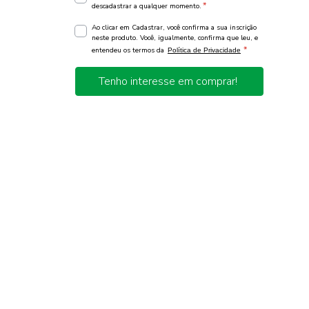
*
descadastrar a qualquer momento.
Ao clicar em Cadastrar, você confirma a sua inscrição
neste produto. Você, igualmente, confirma que leu, e
*
entendeu os termos da
Política de Privacidade
Tenho interesse em comprar!