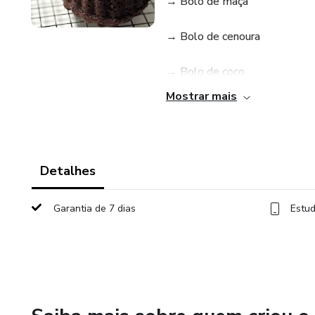
→ Bolo de maçã
→ Bolo de cenoura
→ Bolo de coco
Mostrar mais
→ Bolo de milho
→ Bolo de laranja
Detalhes
→ Bolo invertido de abacaxi
Garantia de 7 dias
Estud