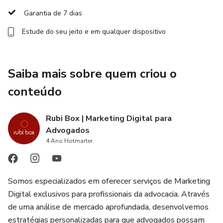
✅ 10 Modelos de Stories: Capte a atenção do seu público
Garantia de 7 dias
de maneira envolvente.
Estude do seu jeito e em qualquer dispositivo
✅ 7 Modelos de Destaques para Instagram: Destaque-se
com estilo!
Saiba mais sobre quem criou o
✅ 5 Modelos de Cartões Virtuais Editáveis: Surpreenda
conteúdo
seus clientes!
Rubi Box | Marketing Digital para
Não perca tempo! Adquira agora mesmo nosso Box de
Advogados
Postagens Jurídico e conquiste o reconhecimento que você
4 Ano Hotmarter
merece.
Somos especializados em oferecer serviços de Marketing
Digital exclusivos para profissionais da advocacia. Através
de uma análise de mercado aprofundada, desenvolvemos
estratégias personalizadas para que advogados possam