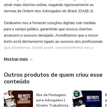
atrair mais clientes online, seguindo rigorosamente as
normas da Ordem dos Advogados do Brasil (OAB) ⚖️.
Dedicamo-nos a fornecer soluções digitais sob medida
para o campo jurídico, garantindo que nossos clientes
alcancem o sucesso desejado. Acreditamos que o nosso
êxito está diretamente ligado ao sucesso dos profissionais
que atendemos. Sendo assim, comprometemo-nos a
entregar resultados excepcionais e estamos sempre
Mostrar mais
prontos para oferecer o suporte necessário! 😉
Outros produtos de quem criou esse
conteúdo
Box de Postagens
B
para Advogados |
p
Direito Trabalhista
D