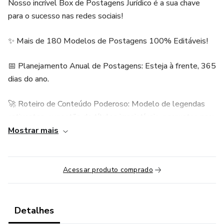
Nosso incrível Box de Postagens Jurídico é a sua chave
para o sucesso nas redes sociais!
✨ Mais de 180 Modelos de Postagens 100% Editáveis!
📅 Planejamento Anual de Postagens: Esteja à frente, 365
dias do ano.
🚀 Roteiro de Conteúdo Poderoso: Modelo de legendas
cativantes, sugestão de títulos irresistíveis, perguntas para
stories, bem como hashtags estratégicas para suas redes
Mostrar mais
sociais.
🎁 Bônus Exclusivos ao Adquirir o Pacote:
Acessar produto comprado
✅ Videoaulas de Edição pelo Canva: Domine a arte da
criação visual.
Detalhes