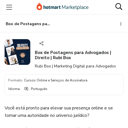
Ir
Ir
Ir
para
para
para
o
o
o
conteúdo
pagamento
rodapé
Box de Postagens para Advogados | Direito | Rubi Box
principal
Box de Postagens para Advogados |
Direito | Rubi Box
Rubi Box | Marketing Digital para Advogados
Formato
:
Cursos Online e Serviços de Assinatura
Idioma
:
Português
Você está pronto para elevar sua presença online e se
tornar uma autoridade no universo jurídico?