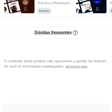
Rubi Box | Marketing Digital para Advogados
| Rubi...
R
Direito
Dúvidas frequentes
O conteúdo deste produto não representa a opinião da Hotmart.
Se você vir informações inadequadas,
denuncie aqui
em Bogotá
em Amsterdam
em Madrid