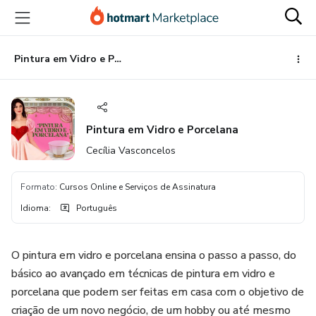
Ir
Ir
Ir
para
para
para
o
o
o
conteúdo
pagamento
rodapé
Pintura em Vidro e Porcelana
principal
Pintura em Vidro e Porcelana
Cecília Vasconcelos
Formato
:
Cursos Online e Serviços de Assinatura
Idioma
:
Português
O pintura em vidro e porcelana ensina o passo a passo, do
básico ao avançado em técnicas de pintura em vidro e
porcelana que podem ser feitas em casa com o objetivo de
criação de um novo negócio, de um hobby ou até mesmo