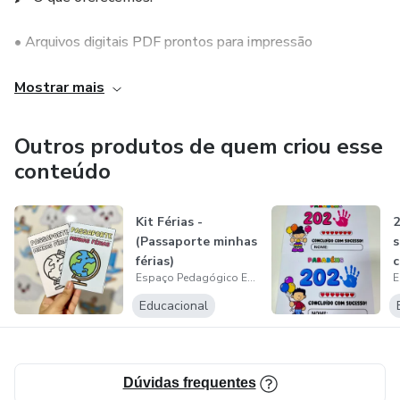
• Arquivos digitais PDF prontos para impressão
• Projetos temáticos para datas comemorativas
Mostrar mais
• Cartazes, jogos educativos e livrinhos interativos
Outros produtos de quem criou esse
conteúdo
• Recursos alinhados à BNCC
• Design colorido, atrativo e pensado para sala de aula
Kit Férias -
2
(Passaporte minhas
s
férias)
c
💡 Seja para trabalhar conteúdos pedagógicos, decorar a
Espaço Pedagógico Encantar
escola ou surpreender os pequenos, aqui você encontra
Educacional
tudo o que precisa para transformar a aprendizagem em
uma experiência encantadora!
Dúvidas frequentes