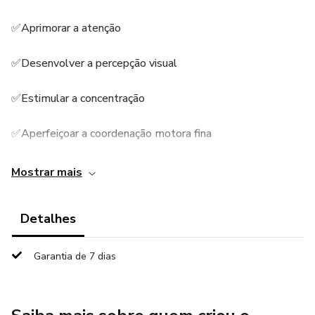
✅Aprimorar a atenção
✅Desenvolver a percepção visual
✅Estimular a concentração
✅Aperfeiçoar a coordenação motora fina
✅ Distinguir as vogais das consoantes
Mostrar mais
✅Relacionar grafema e fonema
Detalhes
✅Explorar a Consciência fonológica
Garantia de 7 dias
✅Analisar palavras
✅ Identificar a letra inicial das palavras