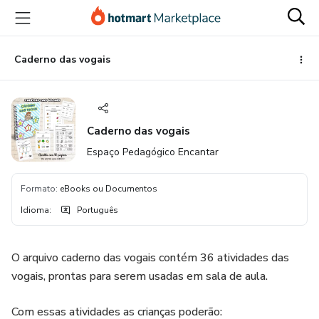
Ir
Ir
Ir
para
para
para
o
o
o
conteúdo
pagamento
rodapé
Caderno das vogais
principal
Caderno das vogais
Espaço Pedagógico Encantar
Formato
:
eBooks ou Documentos
Idioma
:
Português
O arquivo caderno das vogais contém 36 atividades das
vogais, prontas para serem usadas em sala de aula.
Com essas atividades as crianças poderão: