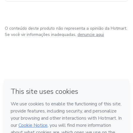
O conteúdo deste produto não representa a opinião da Hotmart.
Se você vir informações inadequadas,
denuncie aqui
em Amsterdam
em Madrid
em Bogotá
Feito com
❤
em Belo Horizonte
na Cidade do México
Conheça a Hotmart