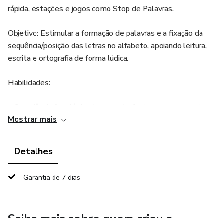
rápida, estações e jogos como Stop de Palavras.
Objetivo: Estimular a formação de palavras e a fixação da
sequência/posição das letras no alfabeto, apoiando leitura,
escrita e ortografia de forma lúdica.
Habilidades:
• Consciência fonológica (segmentar/juntar sons ao montar
Mostrar mais
palavras).
• Princípio e ordem alfabética (localizar e organizar letras).
Detalhes
• Ortografia e vocabulário (escrever, revisar e ampliar
Garantia de 7 dias
repertório).