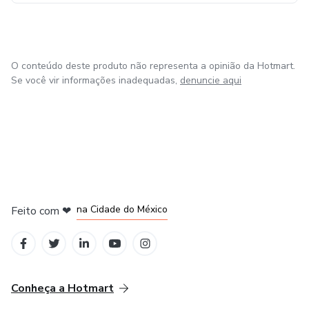
Junte-se a nós nessa jornada de aprendizado e
transformação da educação!
O conteúdo deste produto não representa a opinião da Hotmart.
Se você vir informações inadequadas,
denuncie aqui
em Bogotá
em Amsterdam
em Madrid
na Cidade do México
Feito com
❤
em Belo Horizonte
Conheça a Hotmart