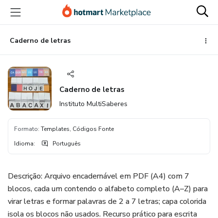
Ir
Ir
Ir
para
para
para
o
o
o
conteúdo
pagamento
rodapé
Caderno de letras
principal
Caderno de letras
Instituto MultiSaberes
Formato
:
Templates, Códigos Fonte
Idioma
:
Português
Descrição: Arquivo encadernável em PDF (A4) com 7
blocos, cada um contendo o alfabeto completo (A–Z) para
virar letras e formar palavras de 2 a 7 letras; capa colorida
isola os blocos não usados. Recurso prático para escrita