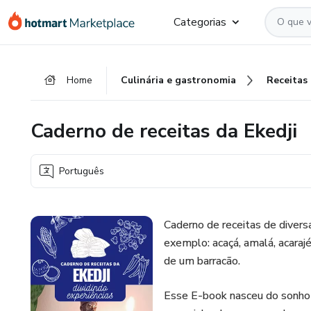
Ir
Ir
Ir
Categorias
para
para
para
o
o
o
conteúdo
pagamento
rodapé
Home
Culinária e gastronomia
Receitas
principal
Caderno de receitas da Ekedji
Português
Caderno de receitas de diver
exemplo: acaçá, amalá, acarajé
de um barracão.
Esse E-book nasceu do sonho