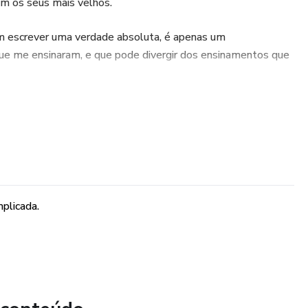
m os seus mais velhos.
 escrever uma verdade absoluta, é apenas um
e me ensinaram, e que pode divergir dos ensinamentos que
am úteis para você lindamente agradar o seu Orixá.
mplicada.