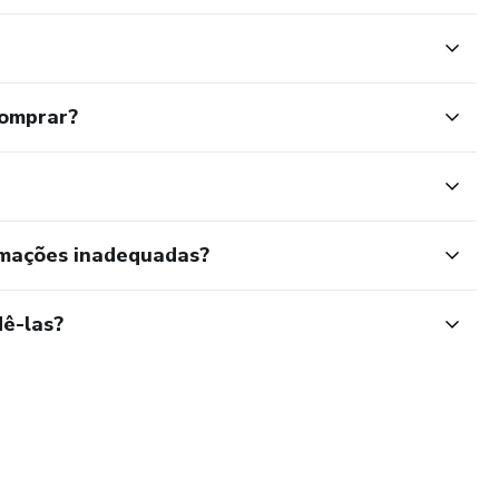
comprar?
rmações inadequadas?
ê-las?