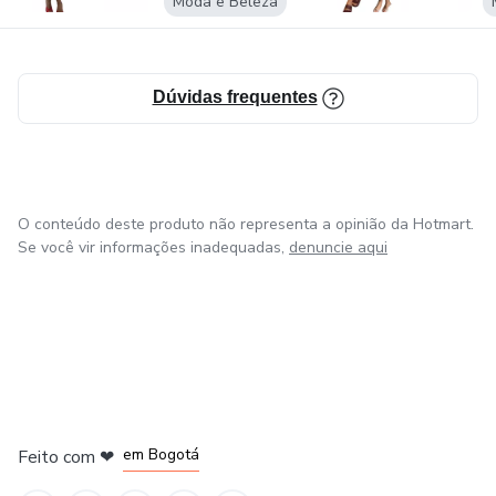
Moda e Beleza
Dúvidas frequentes
O conteúdo deste produto não representa a opinião da Hotmart.
Se você vir informações inadequadas,
denuncie aqui
em Amsterdam
em Madrid
em Bogotá
Feito com
❤
em Belo Horizonte
na Cidade do México