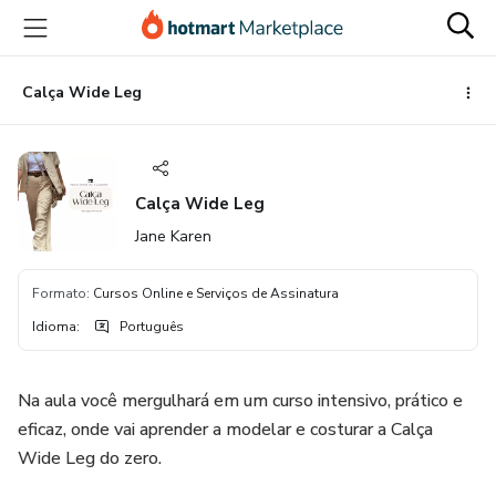
Ir
Ir
Ir
para
para
para
o
o
o
conteúdo
pagamento
rodapé
Calça Wide Leg
principal
Calça Wide Leg
Jane Karen
Formato
:
Cursos Online e Serviços de Assinatura
Idioma
:
Português
Na aula você mergulhará em um curso intensivo, prático e
eficaz, onde vai aprender a modelar e costurar a Calça
Wide Leg do zero.