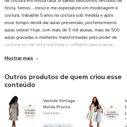
de costura em nossa casa, vi saindo belissimos vestidos de
festa, ternos… cresci e me especializei em modelagem e
costura, trabalhei 5 anos na costura sob medida e após
esse tempo decidi dar aulas presenciais, posteriormente
aulas online! Hoje, com mais de 5 mil alunas, mais de 500
aulas gravadas e mulheres transformadas pelo poder de
costurar eu me sinto realizada e confiante para avançar
mais e mais!
Mostrar mais
Outros produtos de quem criou esse
conteúdo
Vestido Vintage -
V
Molde Pronto
L
Jane Karen
J