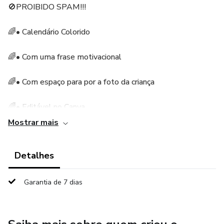
🚫PROIBIDO SPAM!!!
🌈• Calendário Colorido
🌈• ⁠Com uma frase motivacional
🌈• ⁠Com espaço para por a foto da criança
🌈• ⁠Editável no Canva
Mostrar mais
🌈• ⁠Com datas comemorativas em destaque
Detalhes
🌈• ⁠Com dias das fases da lua
🌈• ⁠Arquivo em PDF
Garantia de 7 dias
🌈• ⁠o PDF contém 2 páginas