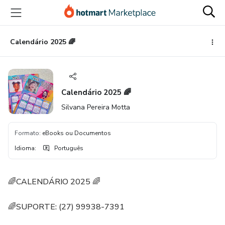
Ir
Ir
Ir
para
para
para
o
o
o
conteúdo
pagamento
rodapé
Calendário 2025 🌈
principal
Calendário 2025 🌈
Silvana Pereira Motta
Formato
:
eBooks ou Documentos
Idioma
:
Português
🌈CALENDÁRIO 2025 🌈
🌈SUPORTE: (27) 99938-7391