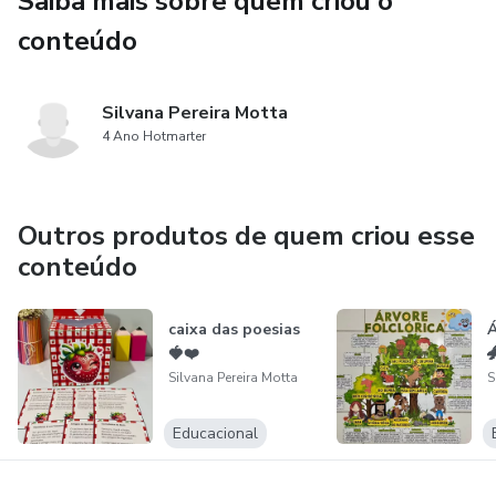
Saiba mais sobre quem criou o
conteúdo
Silvana Pereira Motta
4 Ano Hotmarter
Outros produtos de quem criou esse
conteúdo
caixa das poesias
Á
🍓❤️

Silvana Pereira Motta
S
Educacional