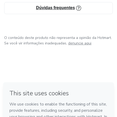
Dúvidas frequentes
O conteúdo deste produto não representa a opinião da Hotmart.
Se você vir informações inadequadas,
denuncie aqui
em Bogotá
em Amsterdam
em Madrid
na Cidade do México
Feito com
❤
em Belo Horizonte