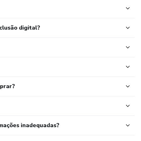
clusão digital?
mprar?
rmações inadequadas?