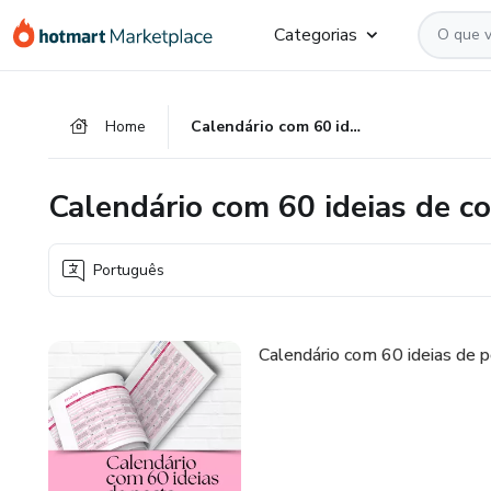
Ir
Ir
Ir
Categorias
para
para
para
o
o
o
conteúdo
pagamento
rodapé
Home
Calendário com 60 ideias de conteúdos
principal
Calendário com 60 ideias de c
Português
Calendário com 60 ideias de p