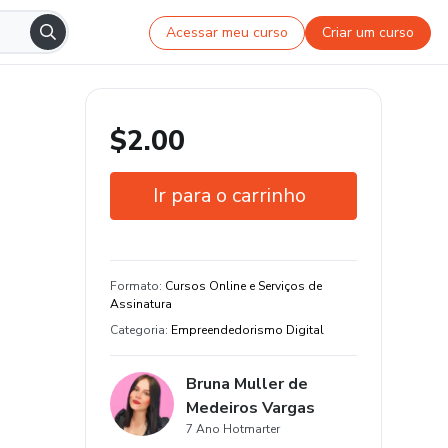
Acessar meu curso
Criar um curso
$2.00
Ir para o carrinho
Garantia de 7 dias
Estude do seu jeito e em qualquer
Formato
:
Cursos Online e Serviços de
dispositivo
Assinatura
Categoria
:
Empreendedorismo Digital
+1400 estudantes
Bruna Muller de
Medeiros Vargas
7 Ano Hotmarter