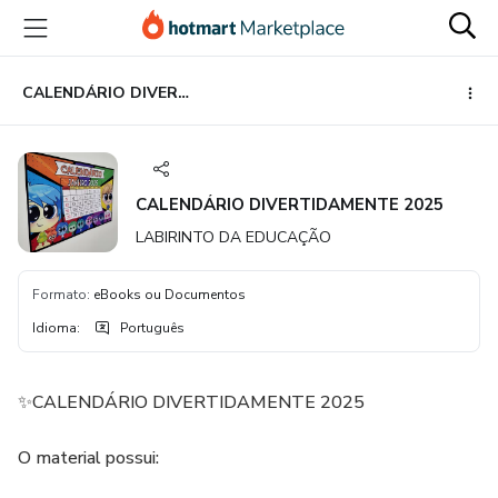
Ir
Ir
Ir
para
para
para
o
o
o
conteúdo
pagamento
rodapé
CALENDÁRIO DIVERTIDAMENTE 2025
principal
CALENDÁRIO DIVERTIDAMENTE 2025
LABIRINTO DA EDUCAÇÃO
Formato
:
eBooks ou Documentos
Idioma
:
Português
✨CALENDÁRIO DIVERTIDAMENTE 2025
O material possui: