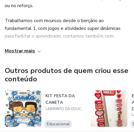
ou no reforço.
Trabalhamos com recursos desde o berçário ao
fundamental 1, com jogos e atividades super dinâmicas
para facilitar o aprendizado, contamos também com
materiais para educação especial, apostilas adaptadas,
Mostrar mais
recursos interativos e muito mais.
Nosso objetivo é ajudar você educador, tornar o dia a dia
Outros produtos de quem criou esse
mais prático e divertido com as atividades, deixar o ensino
conteúdo
mais leve.
KIT FESTA DA
Tudo pensado e feito com muito amor por nossas crianças,
CANETA
pais e professores. Não perca mais tempo e venha
LABIRINTO DA EDUCAÇÃO
conhecer nosso trabalho!
Educacional