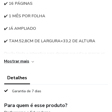
✔️ 16 PÁGINAS
✔️ 1 MÊS POR FOLHA
✔️ JÁ AMPLIADO
✔️ TAM.52,8CM DE LARGURA×33,2 DE ALTURA
Opção liinda e interativa para decorar sua sala e marcar os
dias junto com suas crianças, nesse tema tão lindo e
Mostrar mais
encantador.
Detalhes
🖨️ Pronto para impressão
APENAS R$8,00 🎉
Garantia de 7 dias
Para quem é esse produto?