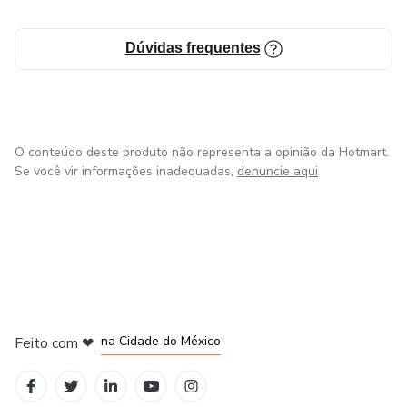
Dúvidas frequentes
O conteúdo deste produto não representa a opinião da Hotmart.
Se você vir informações inadequadas,
denuncie aqui
em Bogotá
em Amsterdam
em Madrid
na Cidade do México
Feito com
❤
em Belo Horizonte