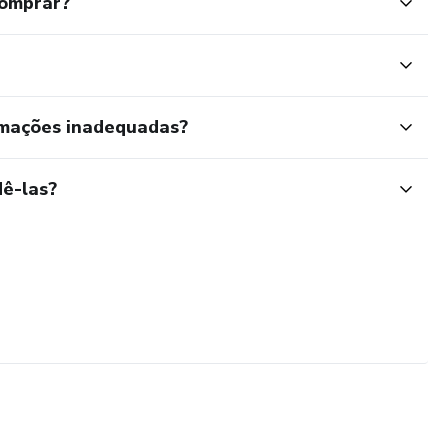
comprar?
rmações inadequadas?
ê-las?