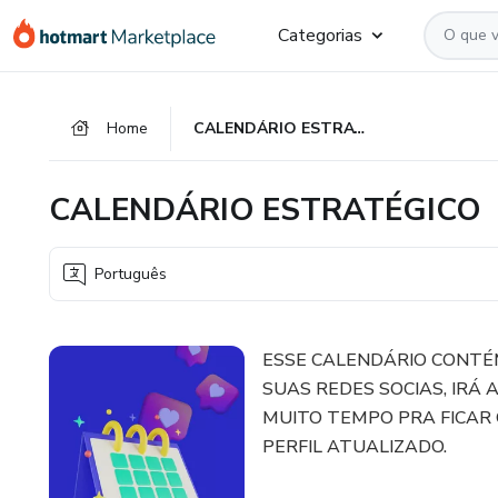
Ir
Ir
Ir
Categorias
para
para
para
o
o
o
conteúdo
pagamento
rodapé
Home
CALENDÁRIO ESTRATÉGICO
principal
CALENDÁRIO ESTRATÉGICO
Português
ESSE CALENDÁRIO CONTÉ
SUAS REDES SOCIAS, IRÁ
MUITO TEMPO PRA FICAR
PERFIL ATUALIZADO.