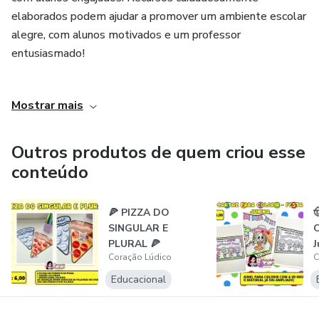
elaborados podem ajudar a promover um ambiente escolar
alegre, com alunos motivados e um professor
entusiasmado!
🩷Lugar perfeito para encontrar recursos pedagógicos de
Mostrar mais
alta qualidade!
Aqui, oferecemos uma vasta seleção de materiais, desde
Outros produtos de quem criou esse
alfabetização e aprendizado do alfabeto até kits
conteúdo
completos para salas de aula, apostilas e jogos
educativos, tudo pensado para tornar o ensino mais
🍕 PIZZA DO

dinâmico e eficiente.
SINGULAR E
C
PLURAL 🍕
J
Coração Lúdico
C
Educacional