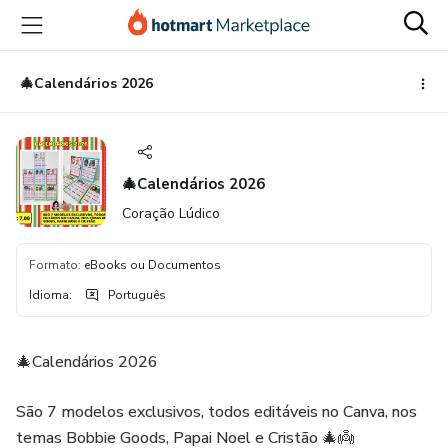
Ir
Ir
Ir
para
para
para
o
o
o
conteúdo
pagamento
rodapé
🎄Calendários 2026
principal
🎄Calendários 2026
Coração Lúdico
Formato
:
eBooks ou Documentos
Idioma
:
Português
🎄Calendários 2026
São 7 modelos exclusivos, todos editáveis no Canva, nos
temas Bobbie Goods, Papai Noel e Cristão 🎄👼