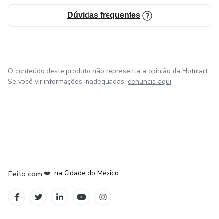
Dúvidas frequentes
O conteúdo deste produto não representa a opinião da Hotmart.
Se você vir informações inadequadas,
denuncie aqui
em Bogotá
em Amsterdam
em Madrid
na Cidade do México
Feito com
❤
em Belo Horizonte