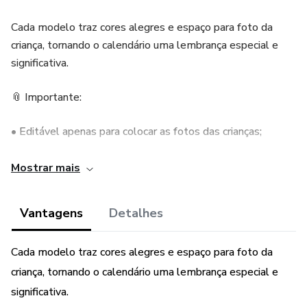
Cada modelo traz cores alegres e espaço para foto da
criança, tornando o calendário uma lembrança especial e
significativa.
📎 Importante:
• Editável apenas para colocar as fotos das crianças;
• Ideal para imprimir e usar em escolas, lembrancinhas ou
Mostrar mais
presentes personalizados;
Vantagens
Detalhes
• Tamanho A4.
💰 Valor: R$7,00
Cada modelo traz cores alegres e espaço para foto da
criança, tornando o calendário uma lembrança especial e
significativa.