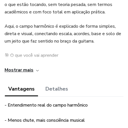
o que estão tocando, sem teoria pesada, sem termos
acadêmicos e com foco total em aplicação prática.
Aqui, o campo harmônico é explicado de forma simples,
direta e visual, conectando escala, acordes, base e solo de
um jeito que faz sentido no braço da guitarra.
🎯 O que você vai aprender
✔ O que é campo harmônico sem complicação
Mostrar mais
✔ Como o campo harmônico nasce da escala
Vantagens
Detalhes
✔ Como identificar o tom de uma música
- Entendimento real do campo harmônico
✔ Como escolher acordes sem chutar
- Menos chute, mais consciência musical
✔ Como montar progressões simples que funcionam