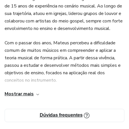
de 15 anos de experiência no cenário musical. Ao longo de
por hobby.
sua trajetória, atuou em igrejas, liderou grupos de louvor e
colaborou com artistas do meio gospel, sempre com forte
⚠️ O que este PDF NÃO é
envolvimento no ensino e desenvolvimento musical.
✘ Não é um curso avançado de harmonia
Com o passar dos anos, Mateus percebeu a dificuldade
✘ Não é material acadêmico
comum de muitos músicos em compreender e aplicar a
teoria musical de forma prática. A partir dessa vivência,
✘ Não promete resultados milagrosos
passou a estudar e desenvolver métodos mais simples e
objetivos de ensino, focados na aplicação real dos
👉 É um guia prático, direto e aplicável.
conceitos no instrumento.
📄 O que você recebe
Mostrar mais
Motivado pelo desejo de ensinar e compartilhar
conhecimento, Mateus criou seus produtos digitais com o
✔ PDF organizado e visual
objetivo de ajudar músicos iniciantes e intermediários a
Dúvidas frequentes
evoluírem com mais consciência, segurança e liberdade
✔ Diagramas no braço da guitarra
musical, unindo teoria clara e prática musical eficiente.