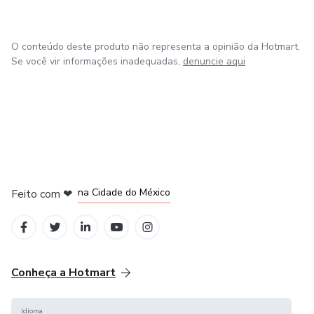
✔ Exemplos práticos
O conteúdo deste produto não representa a opinião da Hotmart.
✔ Exercícios diretos ao ponto
Se você vir informações inadequadas,
denuncie aqui
⏱️ Como usar
Com 20 a 30 minutos por dia, já é possível aplicar o
conteúdo e sentir evolução real.
em Bogotá
em Amsterdam
em Madrid
na Cidade do México
Feito com
❤
em Belo Horizonte
Conheça a Hotmart
Idioma