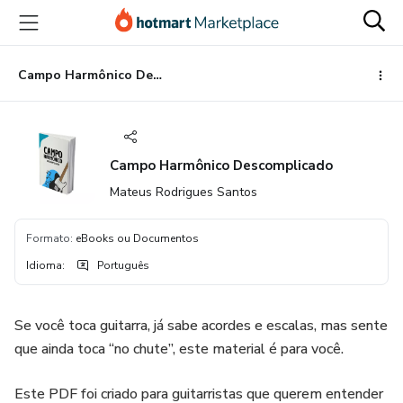
Ir
Ir
Ir
para
para
para
o
o
o
conteúdo
pagamento
rodapé
Campo Harmônico Descomplicado
principal
Campo Harmônico Descomplicado
Mateus Rodrigues Santos
Formato
:
eBooks ou Documentos
Idioma
:
Português
Se você toca guitarra, já sabe acordes e escalas, mas sente
que ainda toca “no chute”, este material é para você.
Este PDF foi criado para guitarristas que querem entender