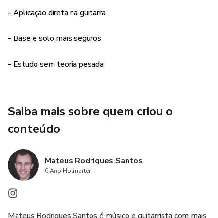
- Aplicação direta na guitarra
✔ Como usar o campo harmônico na base
- Base e solo mais seguros
✔ Como solar com mais sentido, não aleatoriamente
- Estudo sem teoria pesada
✔ Diferença prática entre campo harmônico maior e menor
🎸 Para quem é este material
Saiba mais sobre quem criou o
✔ Guitarristas iniciantes e intermediários
conteúdo
✔ Quem já toca, mas quer mais clareza musical
Mateus Rodrigues Santos
✔ Quem quer melhorar base e solo
6 Ano Hotmarter
✔ Quem quer aprender sem teoria acadêmica
Mateus Rodrigues Santos é músico e guitarrista com mais
👉 Serve para quem toca em casa, em banda, na igreja ou