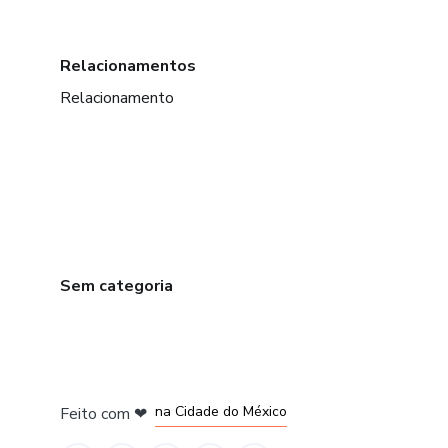
Relacionamentos
Relacionamento
Sem categoria
em Bogotá
em Amsterdam
em Madrid
na Cidade do México
Feito com
❤
em Belo Horizonte