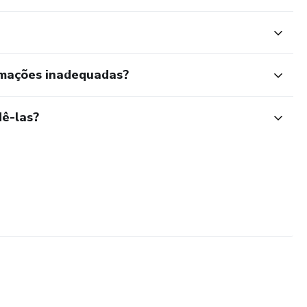
rmações inadequadas?
ê-las?