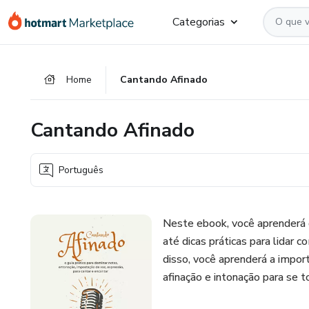
Ir
Ir
Ir
Categorias
para
para
para
o
o
o
conteúdo
pagamento
rodapé
Home
Cantando Afinado
principal
Cantando Afinado
Português
Neste ebook, você aprenderá d
até dicas práticas para lidar
disso, você aprenderá a impor
afinação e intonação para se t