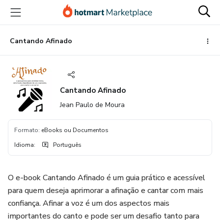
Ir
Ir
Ir
para
para
para
o
o
o
conteúdo
pagamento
rodapé
Cantando Afinado
principal
Cantando Afinado
Jean Paulo de Moura
Formato
:
eBooks ou Documentos
Idioma
:
Português
O e-book Cantando Afinado é um guia prático e acessível
para quem deseja aprimorar a afinação e cantar com mais
confiança. Afinar a voz é um dos aspectos mais
importantes do canto e pode ser um desafio tanto para