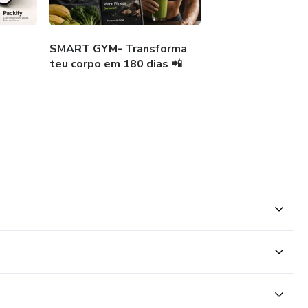
os dias com algo simples.
SMART GYM- Transforma
teu corpo em 180 dias 📲
na todas essas dificuldades:
m minutos
com vantagem
orma simples
R DINHEIRO?