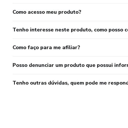
1️⃣ Escolhe um pack dentro d
Como acesso meu produto?
2️⃣ Personaliza rapidamente 
Tenho interesse neste produto, como posso 
3️⃣ Coloca à venda nas redes
4️⃣ Recebe pagamentos todos
Como faço para me afiliar?
Simples assim.
Posso denunciar um produto que possui info
🔥 PARA QUEM É ESSE AP
Tenho outras dúvidas, quem pode me respond
✔️ Iniciantes no mundo digital
✔️ Quem quer renda extra
✔️ Empreendedores que quer