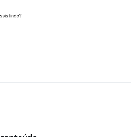
ssistindo?
s, vende mais rápido.
so aplicativo de Canva Packs te entrega.
 CANVA PACKS?
oderosa que te dá acesso a:
itáveis no Canva