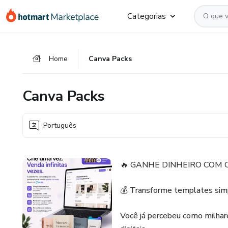
Ir
Ir
Ir
Categorias
para
para
para
o
o
o
conteúdo
pagamento
rodapé
Home
Canva Packs
principal
Canva Packs
Português
🔥 GANHE DINHEIRO COM
💰 Transforme templates simp
Você já percebeu como milhar