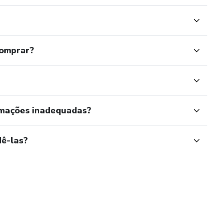
o app
no Canva
comprar?
 sociais ou WhatsApp
 os dias
rmações inadequadas?
P?
ê-las?
em escalar