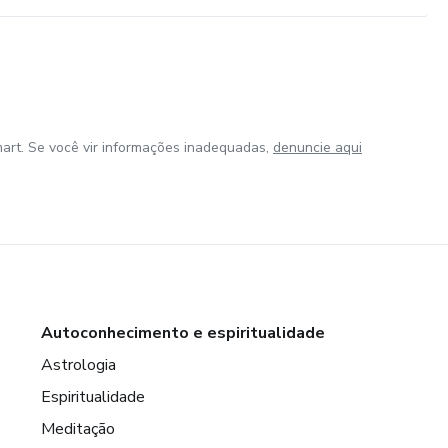
har com o celular
nline… isso é para você.
 PODE ESPERAR
art. Se você vir informações inadequadas,
denuncie aqui
iário
Autoconhecimento e espiritualidade
Astrologia
Espiritualidade
Meditação