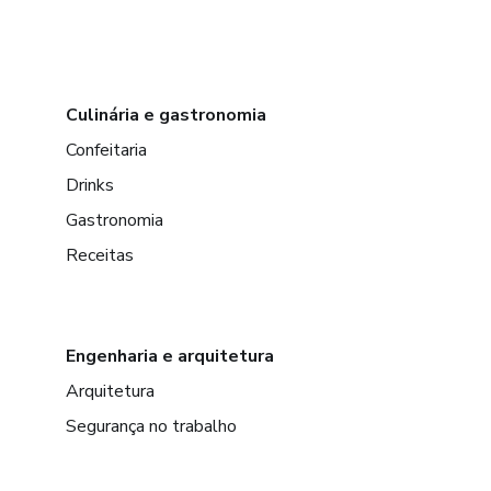
é dinheiro que você deixa de g
Enquanto você pensa…
Culinária e gastronomia
outros já estão vendendo.
Confeitaria
🎯 COMECE AGORA
Drinks
Gastronomia
👉 Tenha acesso imediato ao
Receitas
Engenharia e arquitetura
Arquitetura
Segurança no trabalho