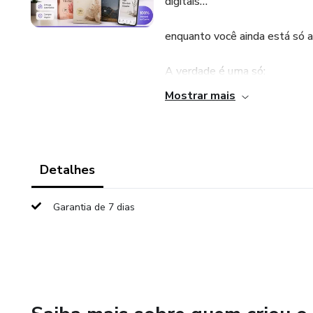
digitais…
enquanto você ainda está só a
A verdade é uma só:
Mostrar mais
👉 Quem tem produtos pronto
E é exatamente isso que o nos
Detalhes
🚀 O QUE É O APLICATIVO
Garantia de 7 dias
É uma plataforma simples e p
✔️ Packs prontos para vender
✔️ Templates profissionais ed