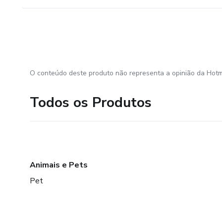
✔️ Pessoas que querem trabal
Se você quer ganhar dinheiro o
⚡ RESULTADOS QUE VOCÊ
O conteúdo deste produto não representa a opinião da Hotm
📈 Vendas mais rápidas
Todos os Produtos
📲 Facilidade total de uso
💰 Possibilidade real de lucro d
🚀 Crescimento no digital
Animais e Pets
🛑 NÃO FIQUE PARA TRÁS
Pet
Todos os dias que você adia…