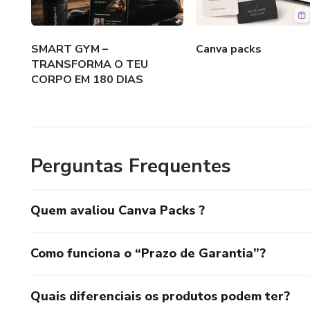
E enquanto isso…
Outros estão lucrando todos 
SMART GYM –
Canva packs
TRANSFORMA O TEU
💡 A SOLUÇÃO ESTÁ AQUI
CORPO EM 180 DIAS
Com o Canva Packs, você elimi
✨ Comece sem experiência
Perguntas Frequentes
✨ Tenha produtos prontos e
Quem avaliou Canva Packs ?
✨ Entre no mercado digital 
✨ Crie uma renda online de f
Como funciona o “Prazo de Garantia”?
💸 COMO VOCÊ VAI GANHA
Quais diferenciais os produtos podem ter?