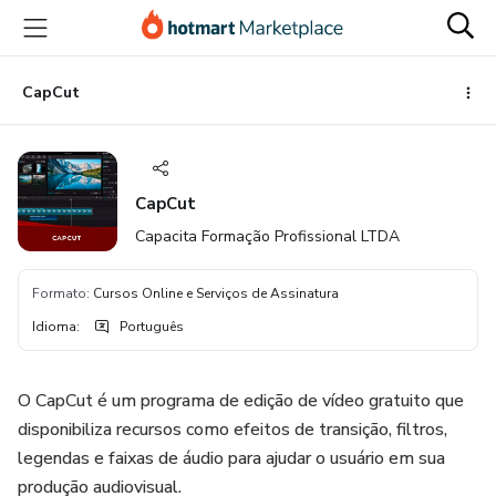
Ir
Ir
Ir
para
para
para
o
o
o
conteúdo
pagamento
rodapé
CapCut
principal
CapCut
Capacita Formação Profissional LTDA
Formato
:
Cursos Online e Serviços de Assinatura
Idioma
:
Português
O CapCut é um programa de edição de vídeo gratuito que
disponibiliza recursos como efeitos de transição, filtros,
legendas e faixas de áudio para ajudar o usuário em sua
produção audiovisual.