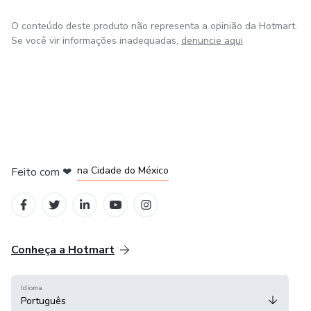
O conteúdo deste produto não representa a opinião da Hotmart.
Se você vir informações inadequadas,
denuncie aqui
em Bogotá
em Amsterdam
em Madrid
na Cidade do México
Feito com
❤
em Belo Horizonte
Conheça a Hotmart
Idioma
Português