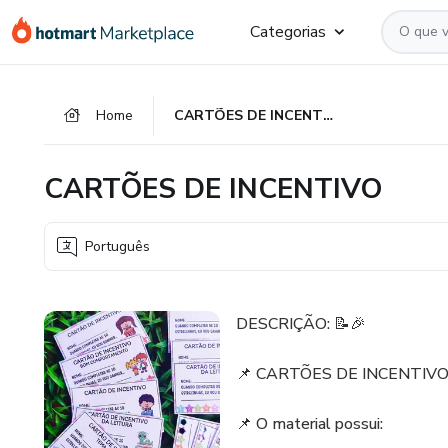
Ir
Ir
Ir
Categorias
para
para
para
o
o
o
conteúdo
pagamento
rodapé
Home
CARTÕES DE INCENTIVO
principal
CARTÕES DE INCENTIVO
Português
DESCRIÇÃO: 📝🎉
📌 CARTÕES DE INCENTIV
📌 O material possui: