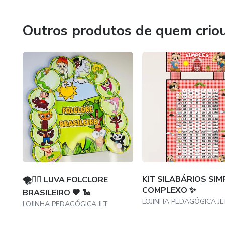
Outros produtos de quem crio
KIT SILABÁRIOS SIM
🌪️🧜‍♀️ LUVA FOLCLORE
COMPLEXO ✨
BRASILEIRO 🧡 🐍
LOJINHA PEDAGÓGICA JL
LOJINHA PEDAGÓGICA JLT