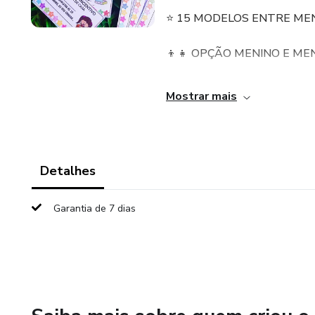
⭐ 15 MODELOS ENTRE ME
👦👧 OPÇÃO MENINO E ME
🏆📖 OPÇÕES BOM COMPO
Mostrar mais
🎯 Ótima opção para dar aos s
de furinhos! 🎟️ Vai incentivar
que desejar. 💡💖
Detalhes
Garantia de 7 dias