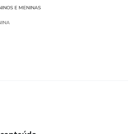
NINOS E MENINAS
NINA
RTAMENTO, LEITURA E TEMA DE CASA
eus alunos uma gratificação a cada cartãozinho completado
 de diversas maneiras, podendo ser utilizado para o incentivo