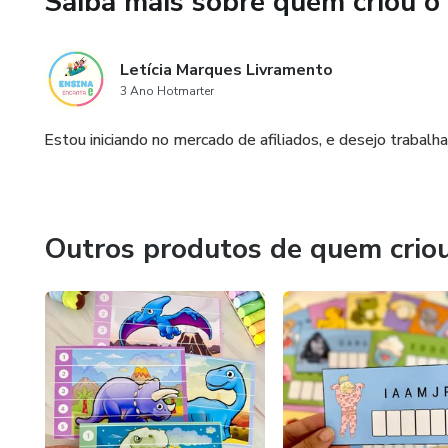
Saiba mais sobre quem criou o
Objetivos da proposta:
Letícia Marques Livramento
Reconhecimento de Cores
3 Ano Hotmarter
Pareamento e Associação
Estou iniciando no mercado de afiliados, e desejo trabalh
Desenvolvimento Motor
Coordenação Motora Fina
Outros produtos de quem crio
Coordenação Olho-Mão
Desenvolvimento Sensorial
Estímulo Visual
Exploração Tátil