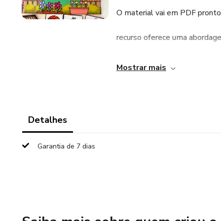
O material vai em PDF pronto p
recurso oferece uma abordagem
crianças a desenvolverem suas 
Mostrar mais
promovendo a discriminação d
organização visual. Além disso
Detalhes
coordenação motora fina e a c
Garantia de 7 dias
o aprendizado mais inclusivo e 
Para montar o material, você p
fichas.