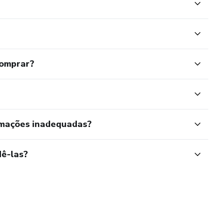
comprar?
rmações inadequadas?
ê-las?