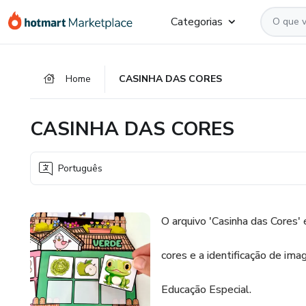
Ir
Ir
Ir
Categorias
para
para
para
o
o
o
conteúdo
pagamento
rodapé
Home
CASINHA DAS CORES
principal
CASINHA DAS CORES
Português
O arquivo 'Casinha das Cores' 
cores e a identificação de im
Educação Especial.