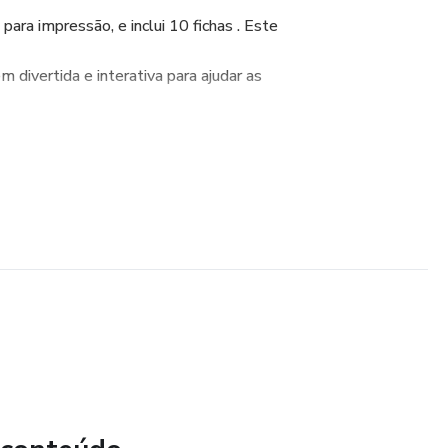
ara impressão, e inclui 10 fichas . Este
 divertida e interativa para ajudar as
habilidades visuais e cognitivas,
e cores, o pareamento de objetos e a
, incentiva a concentração, a
apacidade de seguir instruções, tornando
eficaz.
ode utilizar velcro e EVA para colar as