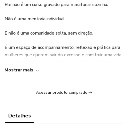
Ele não é um curso gravado para maratonar sozinha.
Não é uma mentoria individual.
E não é uma comunidade solta, sem direção.
É um espaço de acompanhamento, reflexão e prática para
mulheres que querem sair do excesso e construir uma vida
mais consciente, leve e alinhada com o que realmente
importa.
Mostrar mais
O Círculo te oferece ferramentas práticas, conversas reais
e um ambiente seguro para criar novos ritmos de vida com
Acessar produto comprado
apoio de outras mulheres.
É uma jornada de presença, propósito e autodescoberta.
Detalhes