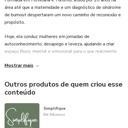
Formada em Hotelaria e Turismo, atuou por 20 anos na
área até que a maternidade e um diagnóstico de síndrome
de burnout despertaram um novo caminho de reconexão e
propósito.
Hoje, ela conduz mulheres em jornadas de
autoconhecimento, desapego e leveza, ajudando a criar
espaço físico, mental e emocional para o que realmente
importa. Criadora do método M.A.N.D.A.L.A.
Mostrar mais
Moradora da tiny house Araraúna, uma mini casa sobre
rodas. Mãe do João Pedro (10) e da Lara Helena (7),
Outros produtos de quem criou esse
estudante do corpo e da mente, e praticante e professora
conteúdo
de Yoga.
Simplifique
Comigo, você aprenderá como simplificar a sua casa e
Bel Albornoz
todas as áreas da sua vida, colocando o minimalismo em
prática.