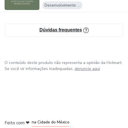
Desenvolvimento Pessoal
Dúvidas frequentes
O conteúdo deste produto não representa a opinião da Hotmart.
Se você vir informações inadequadas,
denuncie aqui
em Bogotá
em Amsterdam
em Madrid
na Cidade do México
Feito com
❤