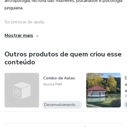
antropologia, história das mulheres, psicanálise e psicologia
junguiana.
Se precisar de ajuda,
Mostrar mais
entre em contato com nosso suporte através do email:
alunos.jessicapetit@gmail.com
Outros produtos de quem criou esse
conteúdo
Combo de Aulas
D
a
Jéssica Petit
a
J
c
r
Desenvolvimento Pessoal