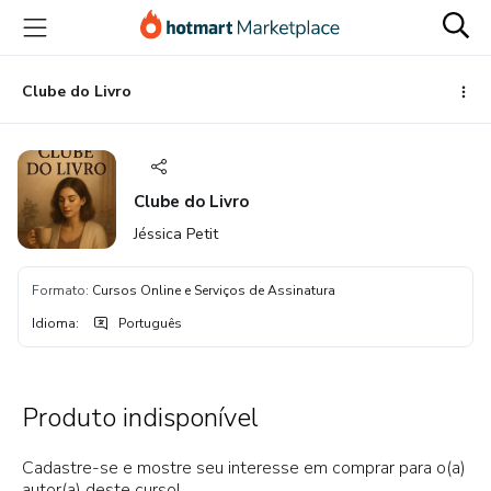
Ir
Ir
Ir
para
para
para
o
o
o
conteúdo
pagamento
rodapé
Clube do Livro
principal
Clube do Livro
Jéssica Petit
Formato
:
Cursos Online e Serviços de Assinatura
Idioma
:
Português
Produto indisponível
Cadastre-se e mostre seu interesse em comprar para o(a)
autor(a) deste curso!