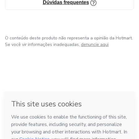
Dúvidas frequentes
O conteúdo deste produto não representa a opinião da Hotmart.
Se você vir informações inadequadas,
denuncie aqui
em Amsterdam
em Madrid
em Bogotá
Feito com
❤
em Belo Horizonte
na Cidade do México
Conheça a Hotmart