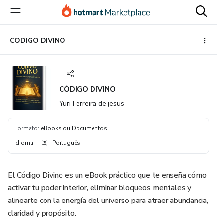
Ir
Ir
Ir
para
para
para
o
o
o
conteúdo
pagamento
rodapé
CÓDIGO DIVINO
principal
CÓDIGO DIVINO
Yuri Ferreira de jesus
Formato
:
eBooks ou Documentos
Idioma
:
Português
El Código Divino es un eBook práctico que te enseña cómo
activar tu poder interior, eliminar bloqueos mentales y
alinearte con la energía del universo para atraer abundancia,
claridad y propósito.