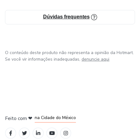
Dúvidas frequentes
O conteúdo deste produto não representa a opinião da Hotmart.
Se você vir informações inadequadas,
denuncie aqui
em Bogotá
em Amsterdam
em Madrid
na Cidade do México
Feito com
❤
em Belo Horizonte