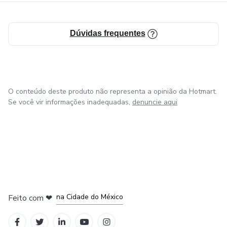
Dúvidas frequentes
O conteúdo deste produto não representa a opinião da Hotmart.
Se você vir informações inadequadas,
denuncie aqui
em Bogotá
em Amsterdam
em Madrid
na Cidade do México
Feito com
❤
em Belo Horizonte