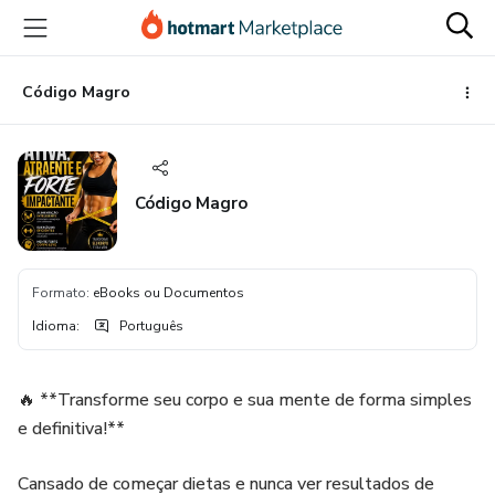
Ir
Ir
Ir
para
para
para
o
o
o
conteúdo
pagamento
rodapé
Código Magro
principal
Código Magro
Formato
:
eBooks ou Documentos
Idioma
:
Português
🔥 **Transforme seu corpo e sua mente de forma simples
e definitiva!**
Cansado de começar dietas e nunca ver resultados de