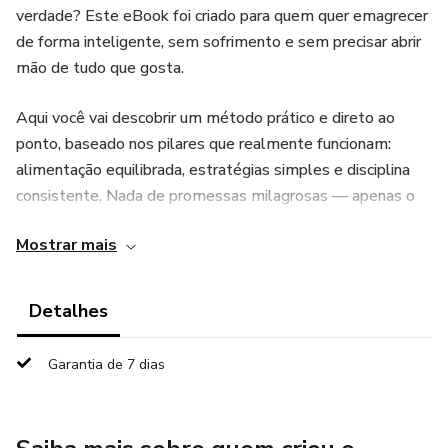
verdade? Este eBook foi criado para quem quer emagrecer
de forma inteligente, sem sofrimento e sem precisar abrir
mão de tudo que gosta.
Aqui você vai descobrir um método prático e direto ao
ponto, baseado nos pilares que realmente funcionam:
alimentação equilibrada, estratégias simples e disciplina
consistente. Nada de promessas milagrosas — apenas o
que traz resultado de verdade.
Mostrar mais
Ao longo das páginas, você aprenderá:
Detalhes
✔ Como acelerar seu emagrecimento sem dietas
restritivas
Garantia de 7 dias
✔ Os erros que estão te impedindo de perder peso