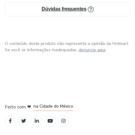
Dúvidas frequentes
O conteúdo deste produto não representa a opinião da Hotmart.
Se você vir informações inadequadas,
denuncie aqui
em Bogotá
em Amsterdam
em Madrid
na Cidade do México
Feito com
❤
em Belo Horizonte