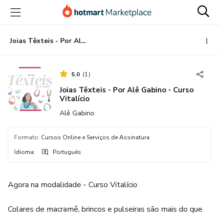
Ir
Ir
Ir
para
para
para
o
o
o
conteúdo
pagamento
rodapé
Joias Têxteis - Por Alê Gabino - Curso Vitalício
principal
5.0
(
1
)
Joias Têxteis - Por Alê Gabino - Curso
Vitalício
Alê Gabino
Formato
:
Cursos Online e Serviços de Assinatura
Idioma
:
Português
Agora na modalidade - Curso Vitalício
Colares de macramê, brincos e pulseiras são mais do que