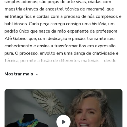
simples adornos; são peças de arte vivas, criadas com
maestria através da ancestral técnica de macramê, que
entrelaça fios e cordas com a precisão de nós complexos e
habilidosos. Cada peça carrega consigo uma história, um
padrão único que nasce da mão experiente da professora
Alê Gabino, que, com dedicação e paixão, transmite seu
conhecimento e ensina a transformar fios em expressão
pura. O processo, envolto em uma dança de criatividade e
técnica, permite a fusão de diferentes materiais – desde
cordas rústicas até pedras e contas que, juntas, formam
Mostrar mais
adornos que transcendem o comum. Esses acessórios,
mais que simples adereços, tornam-se símbolos de
autenticidade, de conexão com a arte e com o espírito do
macramê, criando não apenas peças, mas experiências
únicas, que refletem a beleza da criação artesanal.