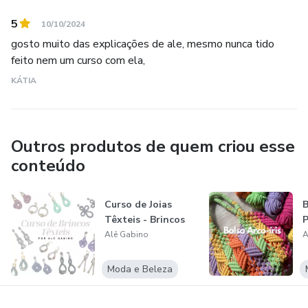
5
10/10/2024
gosto muito das explicações de ale, mesmo nunca tido
feito nem um curso com ela,
KÁTIA
Outros produtos de quem criou esse
conteúdo
Curso de Joias
B
Têxteis - Brincos
P
Alê Gabino
A
Moda e Beleza